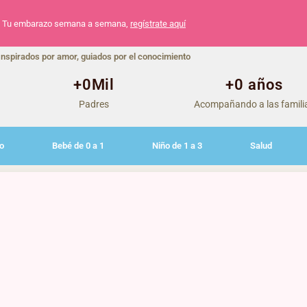
Tu embarazo semana a semana,
regístrate aquí
Inspirados por amor, guiados por el conocimiento
+
0
Mil
+
0
 años
Padres
Acompañando a las famili
o
Bebé de 0 a 1
Niño de 1 a 3
Salud