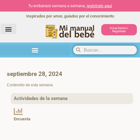
Tu embarazo semana a semana,
regístrate aquí
Inspirados por amor, guiados por el conocimiento
Inicia Sesion/
Registrate
Herramientas y actividades
septiembre 28, 2024
Contenido de esta semana
Actividades de la semana
Encuesta