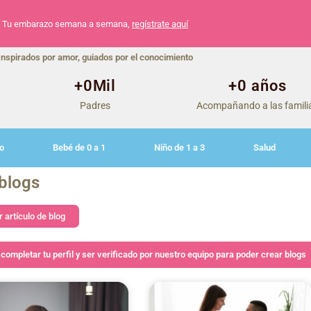
Tu embarazo semana a semana,
regístrate aquí
Inspirados por amor, guiados por el conocimiento
+
0
Mil
+
0
 años
Padres
Acompañando a las famili
o
Bebé de 0 a 1
Niño de 1 a 3
Salud
blogs
 artículo de blog
completar tu perfil y ser verificado por nuestro equipo para poder crear blogs