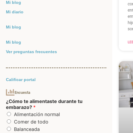
Mi blog
co
en
Mi diario
em
hi
Mi blog
so
Mi blog
LE
Ver preguntas frecuentes
Calificar portal
Encuesta
¿Cómo te alimentaste durante tu
embarazo?
*
Alimentación normal
Comer de todo
Balanceada