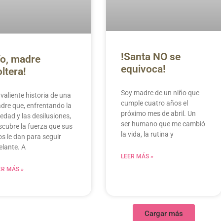
!Santa NO se
Yo, madre
equivoca!
ltera!
Soy madre de un niño que
valiente historia de una
cumple cuatro años el
dre que, enfrentando la
próximo mes de abril. Un
edad y las desilusiones,
ser humano que me cambió
scubre la fuerza que sus
la vida, la rutina y
os le dan para seguir
elante. A
LEER MÁS »
ER MÁS »
Cargar más