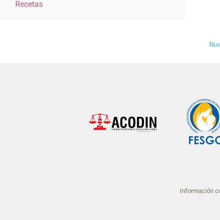
Recetas
Nu
Información co