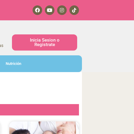
Inicia Sesion o
Registrate
as
Nutrición