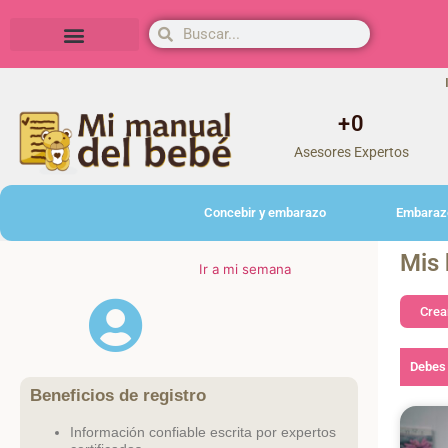
Herramientas y actividades
+
0
Asesores Expertos
Concebir y embarazo
Embaraz
Mis 
Ir a mi semana
Crear
Debes 
Beneficios de registro
Información confiable escrita por expertos