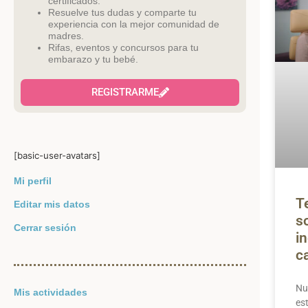
certificados.
Resuelve tus dudas y comparte tu
experiencia con la mejor comunidad de
madres.
Rifas, eventos y concursos para tu
embarazo y tu bebé.
REGISTRARME
[basic-user-avatars]
Mi perfil
T
Editar mis datos
s
Cerrar sesión
i
c
Nu
Mis actividades
est