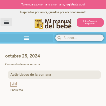
Tu embarazo semana a semana,
regístrate aquí
Inspirados por amor, guiados por el conocimiento
Inicia Sesion/
Registrate
Herramientas y actividades
octubre 25, 2024
Contenido de esta semana
Actividades de la semana
Encuesta