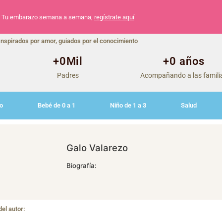
Tu embarazo semana a semana,
regístrate aquí
Inspirados por amor, guiados por el conocimiento
+
0
Mil
+
0
 años
Padres
Acompañando a las famili
o
Bebé de 0 a 1
Niño de 1 a 3
Salud
Galo Valarezo
Biografía:
del autor: