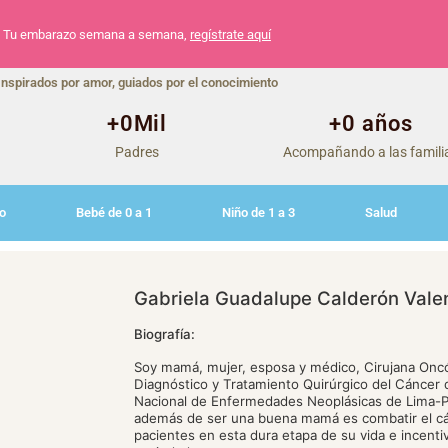
Tu embarazo semana a semana,
regístrate aquí
Inspirados por amor, guiados por el conocimiento
+
0
Mil
+
0
 años
Padres
Acompañando a las famili
o
Bebé de 0 a 1
Niño de 1 a 3
Salud
Gabriela Guadalupe Calderón Vale
Biografía:
Soy mamá, mujer, esposa y médico, Cirujana Oncó
Diagnóstico y Tratamiento Quirúrgico del Cáncer d
Nacional de Enfermedades Neoplásicas de Lima-Pe
además de ser una buena mamá es combatir el cá
pacientes en esta dura etapa de su vida e incentiva