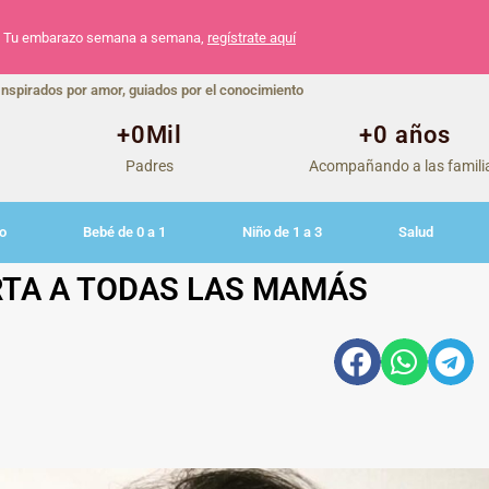
Tu embarazo semana a semana,
regístrate aquí
Inspirados por amor, guiados por el conocimiento
+
0
Mil
+
0
 años
Padres
Acompañando a las famili
o
Bebé de 0 a 1
Niño de 1 a 3
Salud
TA A TODAS LAS MAMÁS