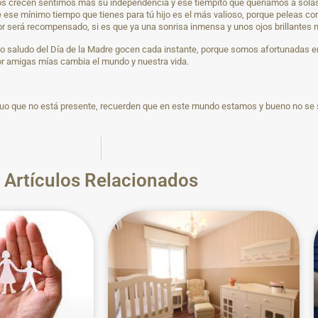
los crecen sentimos más su independencia y ese tiempito que queríamos a solas
e mínimo tiempo que tienes para tú hijo es el más valioso, porque peleas con tú
or será recompensado, si es que ya una sonrisa inmensa y unos ojos brillantes 
oso saludo del Día de la Madre gocen cada instante, porque somos afortunadas 
amor amigas mías cambia el mundo y nuestra vida.
duo que no está presente, recuerden que en este mundo estamos y bueno no se sa
Artículos Relacionados