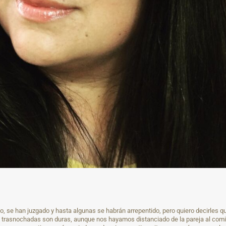
, se han juzgado y hasta algunas se habrán arrepentido, pero quiero decirles qu
as trasnochadas son duras, aunque nos hayamos distanciado de la pareja al comi