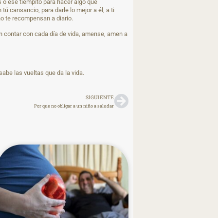
 o ese tiempito para hacer algo que
 cansancio, para darle lo mejor a él, a ti
no te recompensan a diario.
en contar con cada día de vida, amense, amen a
be las vueltas que da la vida.
SIGUIENTE
Por que no obligar a un niño a saludar