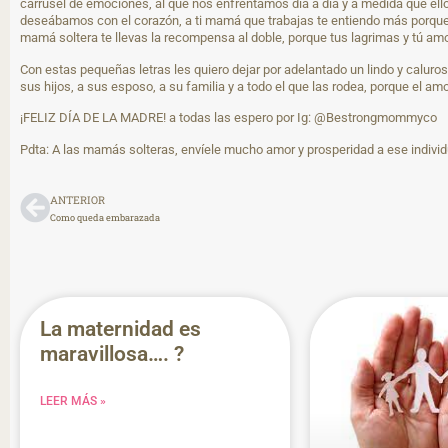
carrusel de emociones, al que nos enfrentamos día a día y a medida que el
deseábamos con el corazón, a ti mamá que trabajas te entiendo más porque es
mamá soltera te llevas la recompensa al doble, porque tus lagrimas y tú am
Con estas pequeñas letras les quiero dejar por adelantado un lindo y calur
sus hijos, a sus esposo, a su familia y a todo el que las rodea, porque el 
¡FELIZ DÍA DE LA MADRE! a todas las espero por Ig: @Bestrongmommyco
Pdta: A las mamás solteras, envíele mucho amor y prosperidad a ese indivi
ANTERIOR
Como queda embarazada
La maternidad es
maravillosa…. ?
LEER MÁS »