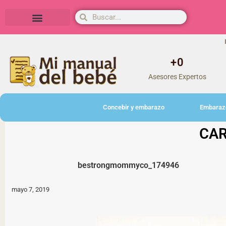
Herramientas y actividades
+
0
Asesores Expertos
Concebir y embarazo
Embaraz
CAR
bestrongmommyco_174946
mayo 7, 2019