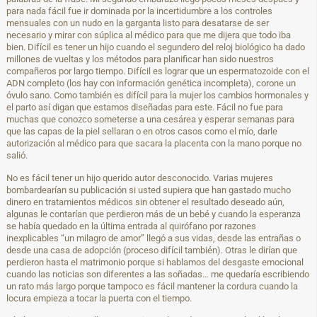
para nada fácil fue ir dominada por la incertidumbre a los controles
mensuales con un nudo en la garganta listo para desatarse de ser
necesario y mirar con súplica al médico para que me dijera que todo iba
bien. Difícil es tener un hijo cuando el segundero del reloj biológico ha dado
millones de vueltas y los métodos para planificar han sido nuestros
compañeros por largo tiempo. Difícil es lograr que un espermatozoide con el
ADN completo (los hay con información genética incompleta), corone un
óvulo sano. Como también es difícil para la mujer los cambios hormonales y
el parto así digan que estamos diseñadas para este. Fácil no fue para
muchas que conozco someterse a una cesárea y esperar semanas para
que las capas de la piel sellaran o en otros casos como el mío, darle
autorización al médico para que sacara la placenta con la mano porque no
salió.
No es fácil tener un hijo querido autor desconocido. Varias mujeres
bombardearían su publicación si usted supiera que han gastado mucho
dinero en tratamientos médicos sin obtener el resultado deseado aún,
algunas le contarían que perdieron más de un bebé y cuando la esperanza
se había quedado en la última entrada al quirófano por razones
inexplicables “un milagro de amor” llegó a sus vidas, desde las entrañas o
desde una casa de adopción (proceso difícil también). Otras le dirían que
perdieron hasta el matrimonio porque si hablamos del desgaste emocional
cuando las noticias son diferentes a las soñadas… me quedaría escribiendo
un rato más largo porque tampoco es fácil mantener la cordura cuando la
locura empieza a tocar la puerta con el tiempo.