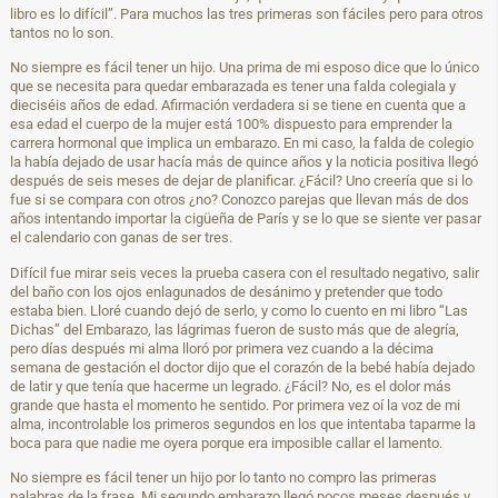
libro es lo difícil”. Para muchos las tres primeras son fáciles pero para otros
tantos no lo son.
No siempre es fácil tener un hijo. Una prima de mi esposo dice que lo único
que se necesita para quedar embarazada es tener una falda colegiala y
dieciséis años de edad. Afirmación verdadera si se tiene en cuenta que a
esa edad el cuerpo de la mujer está 100% dispuesto para emprender la
carrera hormonal que implica un embarazo. En mi caso, la falda de colegio
la había dejado de usar hacía más de quince años y la noticia positiva llegó
después de seis meses de dejar de planificar. ¿Fácil? Uno creería que si lo
fue si se compara con otros ¿no? Conozco parejas que llevan más de dos
años intentando importar la cigüeña de París y se lo que se siente ver pasar
el calendario con ganas de ser tres.
Difícil fue mirar seis veces la prueba casera con el resultado negativo, salir
del baño con los ojos enlagunados de desánimo y pretender que todo
estaba bien. Lloré cuando dejó de serlo, y como lo cuento en mi libro “Las
Dichas” del Embarazo, las lágrimas fueron de susto más que de alegría,
pero días después mi alma lloró por primera vez cuando a la décima
semana de gestación el doctor dijo que el corazón de la bebé había dejado
de latir y que tenía que hacerme un legrado. ¿Fácil? No, es el dolor más
grande que hasta el momento he sentido. Por primera vez oí la voz de mi
alma, incontrolable los primeros segundos en los que intentaba taparme la
boca para que nadie me oyera porque era imposible callar el lamento.
No siempre es fácil tener un hijo por lo tanto no compro las primeras
palabras de la frase. Mi segundo embarazo llegó pocos meses después y