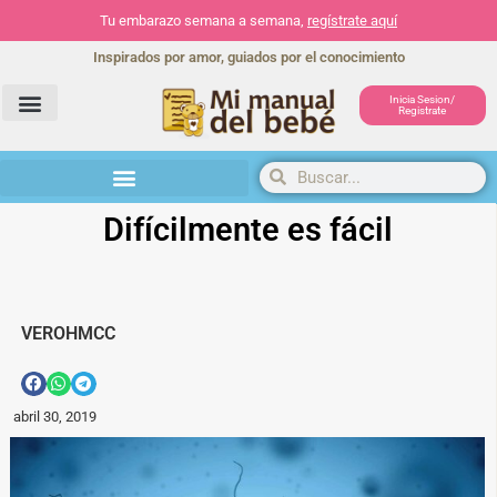
Tu embarazo semana a semana,
regístrate aquí
Inspirados por amor, guiados por el conocimiento
Inicia Sesion/
Registrate
Herramientas y actividades
Difícilmente es fácil
VEROHMCC
abril 30, 2019