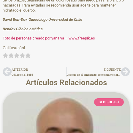
de los brazos, dejándolas de un color rosado para luego pasar a blanco o
nacaradas. Para evitarlas se recomienda usar aceite para mantener
hidratado el cuerpo.
David Ben-Dov, Ginecólogo Universidad de Chile
Bendov Clónica estética
Foto de personas creado por yanalya – www.freepik.es
Calificación!
ANTERIOR
SIGUIENTE
Cólico en el bebé
Deporte en el embarazo: cómo mantenerse activa
Artículos Relacionados
BEBE-DE-0-1