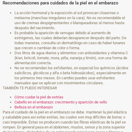
Recomendaciones para cuidados de la piel en el embarazo
La acción hormonal y la exposición al sol provocan cloasmas o
melasma (manchas irregulares en la cara). No es recomendable el
uso de cremas despigmentantes o blanqueadoras al menos hasta
después del nacimiento.
Es probable la aparición de verrugas debido al aumento de
estrógenos, las cuales deberían desaparecer después del parto. De
todas maneras, consulta un dermatólogo en caso de haber lunares
que crecen o cambian de color o forma.
Dos litros de agua diarios y alimentos con antioxidantes y vitamina C
(kiwi, brócoli, tomate, mora, piña, naranja y limón), son una forma de
alimentación correcta.
No se recomiendan los exfoliantes, en especial los químicos (ácidos
salicílicos, glicolicos y alfa o beta hidroxiácidos), especialmente en
los primeros tres meses. En cambio puedes usar exfoliantes
manuales que se aplican con movimientos circulares.
TAMBIÉN TE PUEDE INTERESAR
Cómo cuidar la piel de estrías
Cabello en el embarazo: crecimiento y aparición de vello
Belleza en el embarazo
Para el cuidado de la piel en el embarazo se debe mantener la piel elástica
y saludable para así evitar estrías, las cuales son muy difíciles de borrar, o
casi imposible. Éstas se producen cuando las fibras elásticas de la piel se
rompen. En general pasa en el abdomen, muslos, senos y la zona superior