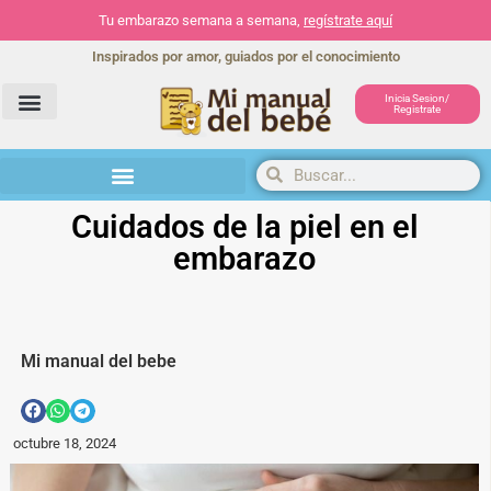
Tu embarazo semana a semana,
regístrate aquí
Inspirados por amor, guiados por el conocimiento
Inicia Sesion/
Registrate
Herramientas y actividades
Cuidados de la piel en el
embarazo
Mi manual del bebe
octubre 18, 2024