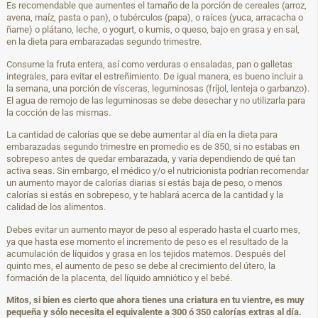
Es recomendable que aumentes el tamaño de la porción de cereales (arroz,
avena, maíz, pasta o pan), o tubérculos (papa), o raíces (yuca, arracacha o
ñame) o plátano, leche, o yogurt, o kumis, o queso, bajo en grasa y en sal,
en la dieta para embarazadas segundo trimestre.
Consume la fruta entera, así como verduras o ensaladas, pan o galletas
integrales, para evitar el estreñimiento. De igual manera, es bueno incluir a
la semana, una porción de vísceras, leguminosas (fríjol, lenteja o garbanzo).
El agua de remojo de las leguminosas se debe desechar y no utilizarla para
la cocción de las mismas.
La cantidad de calorías que se debe aumentar al día en la dieta para
embarazadas segundo trimestre en promedio es de 350, si no estabas en
sobrepeso antes de quedar embarazada, y varía dependiendo de qué tan
activa seas. Sin embargo, el médico y/o el nutricionista podrían recomendar
un aumento mayor de calorías diarias si estás baja de peso, o menos
calorías si estás en sobrepeso, y te hablará acerca de la cantidad y la
calidad de los alimentos.
Debes evitar un aumento mayor de peso al esperado hasta el cuarto mes,
ya que hasta ese momento el incremento de peso es el resultado de la
acumulación de líquidos y grasa en los tejidos maternos. Después del
quinto mes, el aumento de peso se debe al crecimiento del útero, la
formación de la placenta, del líquido amniótico y el bebé.
Mitos, si bien es cierto que ahora tienes una criatura en tu vientre, es muy
pequeña y sólo necesita el equivalente a 300 ó 350 calorías extras al día.