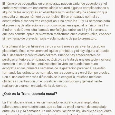
El número de ecografías en el embarazo pueden variar de acuerdo a si el
embarazo transcurre con normalidad o ocurren algunas complicaciones o
alguno de las ecografías en el embarazo muestran alguna alteración que
necesita un mayor número de controles. En un embarazo normal se
acostumbra al menos tres ecografías: Una entre las 11 y 14 semanas para
el screening de alteraciones cromosómicas, en especial la Trisomía 21 o
Síndrome de Down, otra llamada morfológica entre las 18 y 24 semanas,
que nos permite apreciar si existen malformaciones estructurales, conocer
si hay riesgo de pre-eclampsia y eclampsia, o de parto prematuro.
Una última al tercer trimestre cerca a los 8 meses para ver la ubicación
placentaria final, el volumen del líquido amniótico y si hay alguna alteración
en el desarrollo y crecimiento del feto. Cuando hay antecedentes de
pérdidas anteriores, embarazo ectópico o se trata de una gestación valiosa
como en el caso de las Fertilizaciones in vitro, se puede hacer una
ecografía en las primeras semanas de la gestación para ver si se están
formando las estructuras normales en la secuencia y en el tiempo preciso.
Con el uso cada vez más difundido de la ecografía, muchos médicos
obstetras cuentan con un ecógrafo en su consultorio y generalmente
realizan un examen en cada visita de control.
¿Qué es la Translucencia nucal?
La Translucencia nucal es un marcador ecográfico de aneuploidías
(alteraciones cromosómicas), que se busca en el examen de despistaje
entre las 11 y 14 semanas. Es una acumulación de líquido que se encuentra