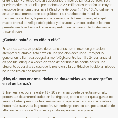
entre la piel y el tejido celular subcutáneo a nivel de la nuca del feto. Esta
puede medirse y aquellas por encima de 2.5 milímetros tendrían un mayor
riesgo de tener una trisomía 21 (Síndrome de Down) , 18 o 13. Actualmente
se usan seis marcadores ecográficos: La Translucencia nucal, la
frecuencia cardiaca, la presencia o ausencia de hueso nasal, el ángulo
maxilo-frontal, el reflujo tricúspideo, y el Ductus Venoso. Todos ellos nos
permiten en la actualidad tener una predicción del riesgo de Síndrome de
Down de 95%.
¿Cuándo sabré si es niño o niña?
En ciertos casos es posible detectarlo a los tres meses de gestación,
siempre y cuando el feto este en una posición adecuada. Pero por lo
general en la llamada ecografía morfológica entre las 18 y 24 semanas sí
es posible, aunque a veces en caso de ser una niña podría ser en una
siguiente ecografía ya sea que la posición o la cantidad de líquido amniótico
no lo facilita en ese momento.
¿Hay algunas anormalidades no detectables en las ecografías
en el embarazo?
Si bien en la ecografía entre 18 y 20 semanas puede detectarse un alto
porcentaje de anormalidades en los órganos, podría ocurrir que algunas no
sean notadas, pues muchas anomalías no aparecen o no son tan visibles
hasta más avanzada la gestación. Sin embargo con los equipos actuales de
alta resolución y con 3D un ecografista experimentado puede.