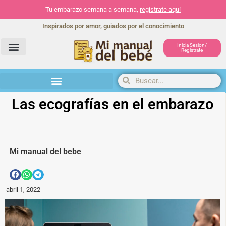
Tu embarazo semana a semana,
regístrate aquí
Inspirados por amor, guiados por el conocimiento
Inicia Sesion/
Registrate
Herramientas y actividades
Las ecografías en el embarazo
Mi manual del bebe
abril 1, 2022