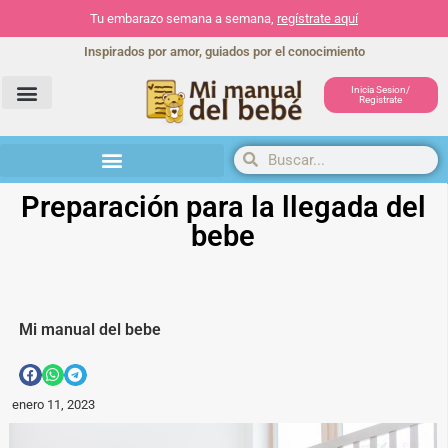
Tu embarazo semana a semana,
regístrate aquí
Inspirados por amor, guiados por el conocimiento
Inicia Sesion/
Registrate
Herramientas y actividades
Preparación para la llegada del
bebe
Mi manual del bebe
enero 11, 2023