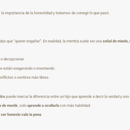
la importancia de la honestidad y tratamos de corregir lo que pasó.
as que “querer engañar”. En realidad, la mentira suele ser una
señal de miedo,
o decepcionar.
ue están exagerando o inventando.
nflictos o sentirse más libres.
ira
puede marcar la diferencia entre un hijo que aprende a decir la verdad y un
a de mentir
, solo
aprende a ocultarlo
con más habilidad.
e
ser honesto vale la pena
.