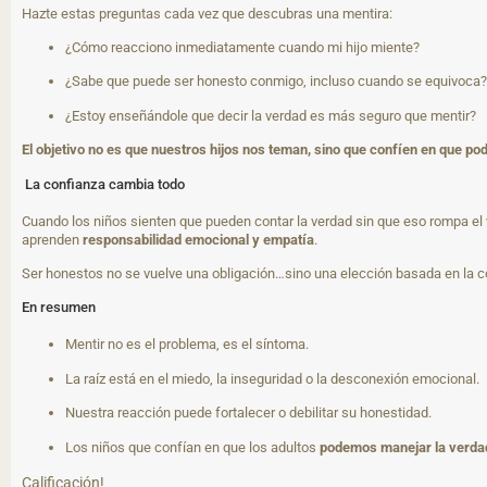
Hazte estas preguntas cada vez que descubras una mentira:
¿Cómo reacciono inmediatamente cuando mi hijo miente?
¿Sabe que puede ser honesto conmigo, incluso cuando se equivoca?
¿Estoy enseñándole que decir la verdad es más seguro que mentir?
El objetivo no es que nuestros hijos nos teman, sino que confíen en que p
La confianza cambia todo
Cuando los niños sienten que pueden contar la verdad sin que eso rompa el
aprenden
responsabilidad emocional y empatía
.
Ser honestos no se vuelve una obligación…sino una elección basada en la c
En resumen
Mentir no es el problema, es el síntoma.
La raíz está en el miedo, la inseguridad o la desconexión emocional.
Nuestra reacción puede fortalecer o debilitar su honestidad.
Los niños que confían en que los adultos
podemos manejar la verda
Calificación!