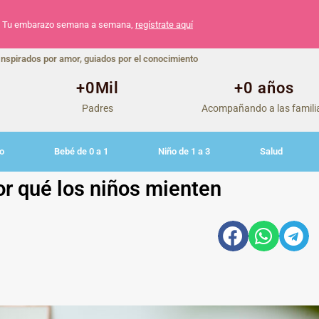
Tu embarazo semana a semana,
regístrate aquí
Inspirados por amor, guiados por el conocimiento
+
0
Mil
+
0
 años
Padres
Acompañando a las famili
o
Bebé de 0 a 1
Niño de 1 a 3
Salud
or qué los niños mienten