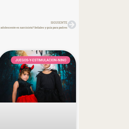
SIGUIENTE
o adolescente es narcisista? Señales y guía para padres
JUEGOS-Y-ESTIMULACION-NINO