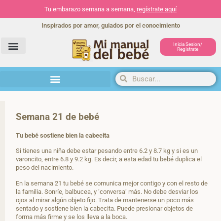
Tu embarazo semana a semana,
regístrate aquí
Inspirados por amor, guiados por el conocimiento
Inicia Sesion/
Registrate
Herramientas y actividades
Semana 21 de bebé
Tu bebé sostiene bien la cabecita
Si tienes una niña debe estar pesando entre 6.2 y 8.7 kg y si es un
varoncito, entre 6.8 y 9.2 kg. Es decir, a esta edad tu bebé duplica el
peso del nacimiento.
En la semana 21 tu bebé se comunica mejor contigo y con el resto de
la familia. Sonríe, balbucea, y ‘conversa’ más. No debe desviar los
ojos al mirar algún objeto fijo. Trata de mantenerse un poco más
sentado y sostiene bien la cabecita. Puede presionar objetos de
forma más firme y se los lleva a la boca.