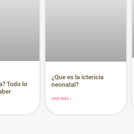
¿Que es la ictericia
a? Todo lo
neonatal?
aber
LEER MÁS »