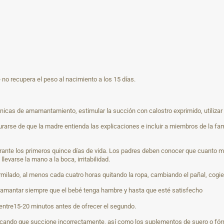
no recupera el peso al nacimiento a los 15 días.
icas de amamantamiento, estimular la succión con calostro exprimido, utilizar
se de que la madre entienda las explicaciones e incluir a miembros de la fami
urante los primeros quince días de vida. Los padres deben conocer que cuanto 
varse la mano a la boca, irritabilidad.
ilado, al menos cada cuatro horas quitando la ropa, cambiando el pañal, cogi
amamantar siempre que el bebé tenga hambre y hasta que esté satisfecho
 entre15-20 minutos antes de ofrecer el segundo.
ovocando que succione incorrectamente, así como los suplementos de suero o fó