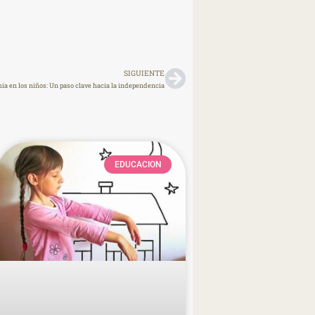
SIGUIENTE
a en los niños: Un paso clave hacia la independencia
EDUCACION