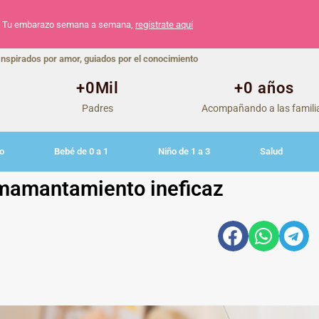
Tu embarazo semana a semana,
regístrate aquí
Inspirados por amor, guiados por el conocimiento
+
0
Mil
+
0
 años
Padres
Acompañando a las famili
o
Bebé de 0 a 1
Niño de 1 a 3
Salud
amantamiento ineficaz