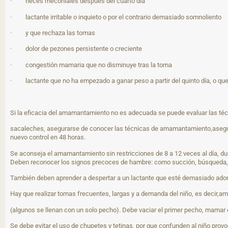
· heces meconiales después del cuarto día
· lactante irritable o inquieto o por el contrario demasiado somnoliento
· y que rechaza las tomas
· dolor de pezones persistente o creciente
· congestión mamaria que no disminuye tras la toma
· lactante que no ha empezado a ganar peso a partir del quinto día, o que 
Si la eficacia del amamantamiento no es adecuada se puede evaluar las técn
sacaleches, asegurarse de conocer las técnicas de amamantamiento,asegurar
nuevo control en 48 horas.
Se aconseja el amamantamiento sin restricciones de 8 a 12 veces al día, d
Deben reconocer los signos precoces de hambre: como succión, búsqueda, lle
También deben aprender a despertar a un lactante que esté demasiado adorm
Hay que realizar tomas frecuentes, largas y a demanda del niño, es decir,
(algunos se llenan con un solo pecho). Debe vaciar el primer pecho, mamar
Se debe evitar el uso de chupetes y tetinas, por que confunden al niño pr