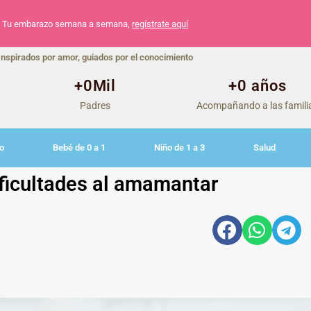
Tu embarazo semana a semana,
regístrate aquí
Inspirados por amor, guiados por el conocimiento
+
0
Mil
+
0
 años
Padres
Acompañando a las famili
o
Bebé de 0 a 1
Niño de 1 a 3
Salud
ficultades al amamantar