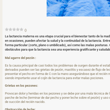
(
)
La lactancia materna es una etapa crucial para el bienestar tanto de la m
en ocasiones, pueden afectar la salud y la continuidad de la lactancia. Entr
forma particular (corto, plano o umbilicado), así como las malas posturas.
obstáculos para que la lactancia sea una experiencia gratificante y saludab
Mal agarre del pezón :
Es la causa principal de casi todos los problemas de surgen durante el est
derivados pueden ser las grietas de pezón, mastitis y escasez de flujo de 
presentar el pecho en forma de C con la mano asegurándose que el recién na
siendo importante usar el cojín de lactancia para evitar malas pociones.
Grietas en los pezones:
Provocan dolor y heridas en los pezones y se debe por una mala técnica de la
parche de leche (terminar de dar pecho y poner leche sobre el pezón) y uso d
de succión del recién nacido.
Obstrucción de leche: