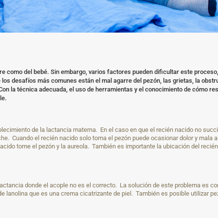
adre como del bebé. Sin embargo, varios factores pueden dificultar este proce
e los desafíos más comunes están el mal agarre del pezón, las grietas, la obstr
 Con la técnica adecuada, el uso de herramientas y el conocimiento de cómo res
le.
ablecimiento de la lactancia materna. En el caso en que el recién nacido no suc
leche. Cuando el recién nacido solo toma el pezón puede ocasionar dolor y mala 
cido tome el pezón y la aureola. También es importante la ubicación del recié
ctancia donde el acople no es el correcto. La solución de este problema es corre
e lanolina que es una crema cicatrizante de piel. También es posible utilizar p