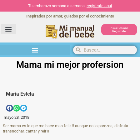
Tu embarazo semana a semana,
regístrate aquí
Inspirados por amor, guiados por el conocimiento
Inicia Sesion/
Registrate
Herramientas y actividades
Mama mi mejor profersion
Maria Estela
mayo 28, 2018
Ser mama es lo que me hace mas feliz !! aunque no lo parezca, disfruta
transnochar, cantar y reir !!