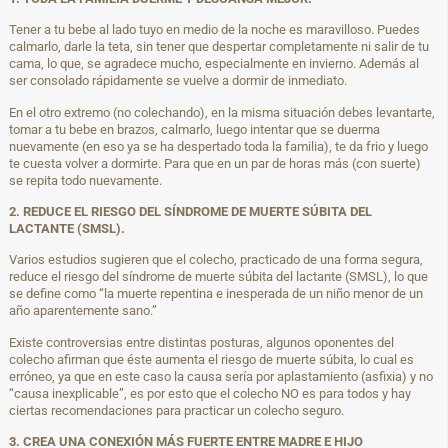
Tener a tu bebe al lado tuyo en medio de la noche es maravilloso. Puedes
calmarlo, darle la teta, sin tener que despertar completamente ni salir de tu
cama, lo que, se agradece mucho, especialmente en invierno. Además al
ser consolado rápidamente se vuelve a dormir de inmediato.
En el otro extremo (no colechando), en la misma situación debes levantarte,
tomar a tu bebe en brazos, calmarlo, luego intentar que se duerma
nuevamente (en eso ya se ha despertado toda la familia), te da frio y luego
te cuesta volver a dormirte. Para que en un par de horas más (con suerte)
se repita todo nuevamente.
2. REDUCE EL RIESGO DEL SÍNDROME DE MUERTE SÚBITA DEL
LACTANTE (SMSL).
Varios estudios sugieren que el colecho, practicado de una forma segura,
reduce el riesgo del síndrome de muerte súbita del lactante (SMSL), lo que
se define como “la muerte repentina e inesperada de un niño menor de un
año aparentemente sano.”
Existe controversias entre distintas posturas, algunos oponentes del
colecho afirman que éste aumenta el riesgo de muerte súbita, lo cual es
erróneo, ya que en este caso la causa sería por aplastamiento (asfixia) y no
“causa inexplicable”, es por esto que el colecho NO es para todos y hay
ciertas recomendaciones para practicar un colecho seguro.
3. CREA UNA CONEXIÓN MÁS FUERTE ENTRE MADRE E HIJO