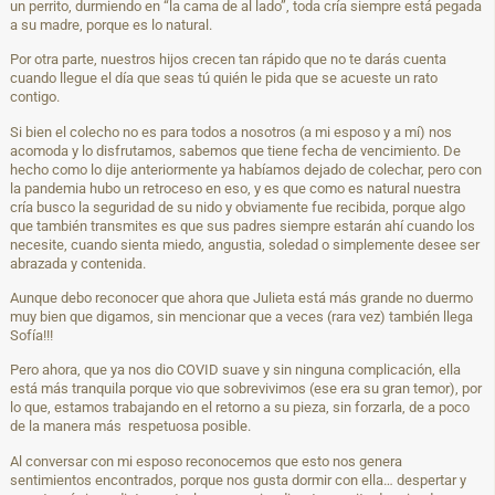
un perrito, durmiendo en “la cama de al lado”, toda cría siempre está pegada
a su madre, porque es lo natural.
Por otra parte, nuestros hijos crecen tan rápido que no te darás cuenta
cuando llegue el día que seas tú quién le pida que se acueste un rato
contigo.
Si bien el colecho no es para todos a nosotros (a mi esposo y a mí) nos
acomoda y lo disfrutamos, sabemos que tiene fecha de vencimiento. De
hecho como lo dije anteriormente ya habíamos dejado de colechar, pero con
la pandemia hubo un retroceso en eso, y es que como es natural nuestra
cría busco la seguridad de su nido y obviamente fue recibida, porque algo
que también transmites es que sus padres siempre estarán ahí cuando los
necesite, cuando sienta miedo, angustia, soledad o simplemente desee ser
abrazada y contenida.
Aunque debo reconocer que ahora que Julieta está más grande no duermo
muy bien que digamos, sin mencionar que a veces (rara vez) también llega
Sofía!!!
Pero ahora, que ya nos dio COVID suave y sin ninguna complicación, ella
está más tranquila porque vio que sobrevivimos (ese era su gran temor), por
lo que, estamos trabajando en el retorno a su pieza, sin forzarla, de a poco
de la manera más respetuosa posible.
Al conversar con mi esposo reconocemos que esto nos genera
sentimientos encontrados, porque nos gusta dormir con ella… despertar y