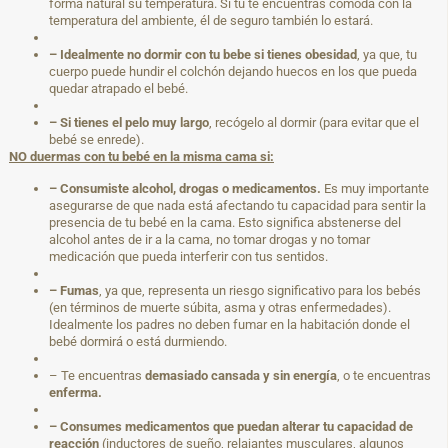
forma natural su temperatura. Si tú te encuentras cómoda con la
temperatura del ambiente, él de seguro también lo estará.
– Idealmente no dormir con tu bebe si tienes obesidad
, ya que, tu
cuerpo puede hundir el colchón dejando huecos en los que pueda
quedar atrapado el bebé.
– Si tienes el pelo muy largo
, recógelo al dormir (para evitar que el
bebé se enrede).
NO duermas con tu bebé en la misma cama si:
– Consumiste
alcohol, drogas o medicamentos.
Es muy importante
asegurarse de que nada está afectando tu capacidad para sentir la
presencia de tu bebé en la cama. Esto significa abstenerse del
alcohol antes de ir a la cama, no tomar drogas y no tomar
medicación que pueda interferir con tus sentidos.
– Fumas
, ya que, representa un riesgo significativo para los bebés
(en términos de muerte súbita, asma y otras enfermedades).
Idealmente los padres no deben fumar en la habitación donde el
bebé dormirá o está durmiendo.
– Te encuentras
demasiado cansada y sin energía
, o te encuentras
enferma.
– Consumes medicamentos que puedan alterar tu capacidad de
reacción
(inductores de sueño, relajantes musculares, algunos