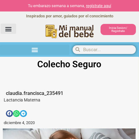
Tu embarazo semana a semana,
regístrate aquí
Inspirados por amor, guiados por el conocimiento
Inicia Sesion/
Registrate
Herramientas y actividades
Colecho Seguro
claudia.francisca_235491
Lactancia Materna
diciembre 4, 2020