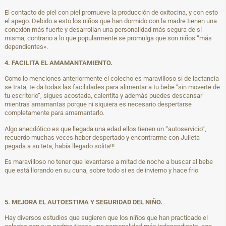
El contacto de piel con piel promueve la producción de oxitocina, y con esto
el apego. Debido a esto los niños que han dormido con la madre tienen una
conexión más fuerte y desarrollan una personalidad más segura de sí
misma, contrario a lo que popularmente se promulga que son niños “más
dependientes».
4. FACILITA EL AMAMANTAMIENTO.
Como lo menciones anteriormente el colecho es maravilloso si de lactancia
se trata, te da todas las facilidades para alimentar a tu bebe “sin moverte de
tu escritorio”, sigues acostada, calentita y además puedes descansar
mientras amamantas porque ni siquiera es necesario despertarse
completamente para amamantarlo.
Algo anecdótico es que llegada una edad ellos tienen un “autoservicio”,
recuerdo muchas veces haber despertado y encontrarme con Julieta
pegada a su teta, había llegado solita!!!
Es maravilloso no tener que levantarse a mitad de noche a buscar al bebe
que está llorando en su cuna, sobre todo si es de invierno y hace frio
5. MEJORA EL AUTOESTIMA Y SEGURIDAD DEL NIÑO.
Hay diversos estudios que sugieren que los niños que han practicado el