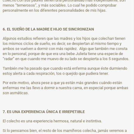
colecho con sus padres tienen una personalidad más independiente, son
menos “temerosos”, y más sociables. Lo cual he podido comprobar
personalmente en los diferentes personalidades de mis hijas.
6. EL SUEÑO DE LA MADRE E HIJO SE SINCRONIZAN
Algunos estudios refieren que las madres y los hijos que colechan tienen
los mismos ciclos de sueño, es decir, se despiertan al mismo tiempo y
ambos se vuelven a dormir con más rapidez. Algo que también me consta
en lo personal, porque de que era una bebe Julieta tiene una especie de
“radar” en que cuando me muevo de su lado se despierta a los 5 segundos.
También me ha pasado que cuando está enferma aunque éste durmiendo
estoy alerta a cada respiración, tos o quejido que pudiera tener.
Por este motivo, ahora pese a que ya están más grandes cuándo están
enfermas me las llevo a dormir a nuestra cama, en especial porque ambas
son asmáticas.
7. ES UNA EXPERIENCIA ÚNICA E IRREPETIBLE
El colecho es una experiencia hermosa, natural e instintiva.
Si lo pensamos bien, el resto de los mamíferos colecha, jamás veremos a