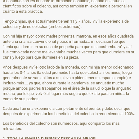
A continuación les brindaré información confiable, basada en estudios
cientificos sobre el colecho, así como también mi experiencia personal en
cuánto a ésta práctica.
Tengo 2 hijas, que actualmente tienen 11 y 7 años, viví la experiencia de
colechar y de no colechar (ambos extremos).
Con mi hija mayor, como madre primeriza, matrona, en esos años cuadrada
ante una crianza convencional y poco informada… mi decisión fue que
“tenía que dormir en su cuna de pequeña para que se acostumbrara” y así
fue como cada noche me levantaba muchas veces para que durmiera en su
cuna y luego para que durmiera en su pieza.
Años después viví el otro lado de la moneda, con mi hija menor colechando
hasta los 3-4 años (la edad promedio hasta que colechan los niños, luego
generalmente se van solitos a su pieza o piden tener su espacio propio) e
incluso más…. ya que, ahora durante la pandemia, se angustio mucho
porque ambos padres trabajamos en el área de la salud lo que la angustio
mucho, por lo que, volvió al lugar más seguro que existe para un niño… la
cama de sus padres.
Cada una fue una experiencia completamente diferente, y debo decir que
después de experimentar los beneficios del colecho lo recomiendo al 100%.
Los beneficios del colecho son numerosos, aquí comparto los más
relevantes.
1. TODA LA FAMILIA DUERME Y DESCANSA MEJOR.