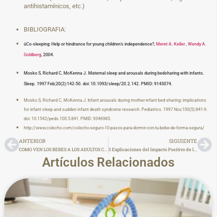
antihistamínicos, etc.)
BIBLIOGRAFIA:
üCo‐sleeping: Help or hindrance for young children’s independence?,
Meret A. Keller
,
Wendy A.
Goldberg
, 2004.
Mosko S, Richard C, McKenna J. Maternal sleep and arousals during bedsharing with infants.
Sleep. 1997 Feb;20(2):142-50. doi: 10.1093/sleep/20.2.142. PMID: 9143074.
Mosko S, Richard C, McKenna J. Infant arousals during mother-infant bed sharing: implications
for infant sleep and sudden infant death syndrome research. Pediatrics. 1997 Nov;100(5):841-9.
doi: 10.1542/peds.100.5.841. PMID: 9346985.
http://www.colecho.com/colecho-seguro-10-pasos-para-dormir-con-tu-bebe-de-forma-segura/
ANTERIOR
SIGUIENTE
COMO VEN LOS BEBES A LOS ADULTOS CUANDO USAN MASCARILLA
3 Explicaciones del Impacto Positivo de la Crianza Respetuosa
Artículos Relacionados