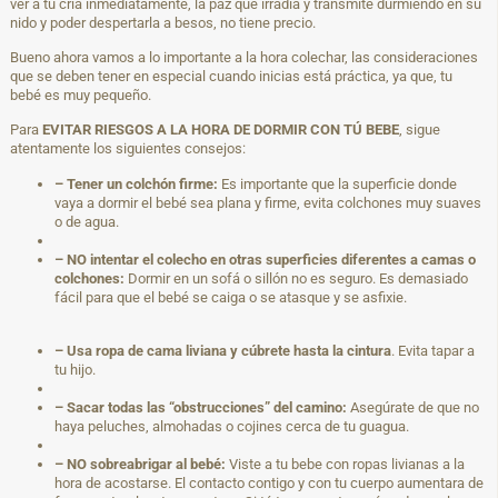
ver a tu cría inmediatamente, la paz que irradia y transmite durmiendo en su
nido y poder despertarla a besos, no tiene precio.
Bueno ahora vamos a lo importante a la hora colechar, las consideraciones
que se deben tener en especial cuando inicias está práctica, ya que, tu
bebé es muy pequeño.
Para
EVITAR RIESGOS
A LA HORA DE DORMIR CON TÚ BEBE
, sigue
atentamente los siguientes consejos:
– Tener un colchón firme:
Es importante que la superficie donde
vaya a dormir el bebé sea plana y firme, evita colchones muy suaves
o de agua.
– NO intentar el colecho en otras superficies diferentes a camas o
colchones:
Dormir en un sofá o sillón no es seguro. Es demasiado
fácil para que el bebé se caiga o se atasque y se asfixie.
– Usa ropa de cama liviana y cúbrete hasta la cintura
. Evita tapar a
tu hijo.
– Sacar todas las “obstrucciones” del camino:
Asegúrate de que no
haya peluches, almohadas o cojines cerca de tu guagua.
– NO sobreabrigar al bebé:
Viste a tu bebe con ropas livianas a la
hora de acostarse. El contacto contigo y con tu cuerpo aumentara de