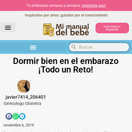
Tu embarazo semana a semana,
regístrate aquí
Inspirados por amor, guiados por el conocimiento
Inicia Sesion/
Registrate
Herramientas y actividades
Dormir bien en el embarazo
¡Todo un Reto!
javier7414_206401
Ginecologo Obstetra
noviembre 6, 2019