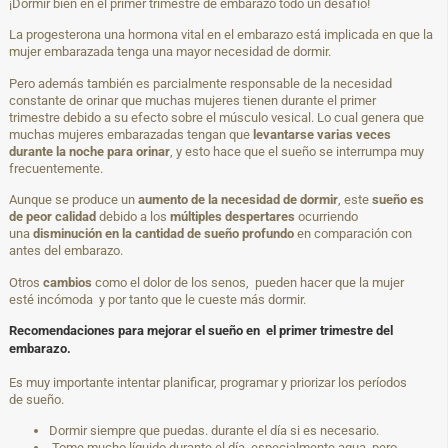
¡Dormir bien en el primer trimestre de embarazo todo un desafío!
La progesterona una hormona vital en el embarazo está implicada en que la
mujer embarazada tenga una mayor necesidad de dormir.
Pero además también es parcialmente responsable de la necesidad
constante de orinar que muchas mujeres tienen durante el primer
trimestre debido a su efecto sobre el músculo vesical. Lo cual genera que
muchas mujeres embarazadas tengan que
levantarse varias veces
durante la noche para orinar
, y esto hace que el sueño se interrumpa muy
frecuentemente.
Aunque se produce un
aumento de la necesidad de dormir
, este
sueño es
de peor calidad
debido a los
múltiples despertares
ocurriendo
una
disminución en la cantidad de sueño profundo
en comparación con
antes del embarazo.
Otros
cambios
como el dolor de los senos, pueden hacer que la mujer
esté incómoda y por tanto que le cueste más dormir.
Recomendaciones para mejorar el sueño en el primer trimestre del
embarazo.
Es muy importante intentar planificar, programar y priorizar los períodos
de sueño.
Dormir siempre que puedas. durante el día si es necesario.
Tome mucho líquido durante el día, especialmente agua, pero