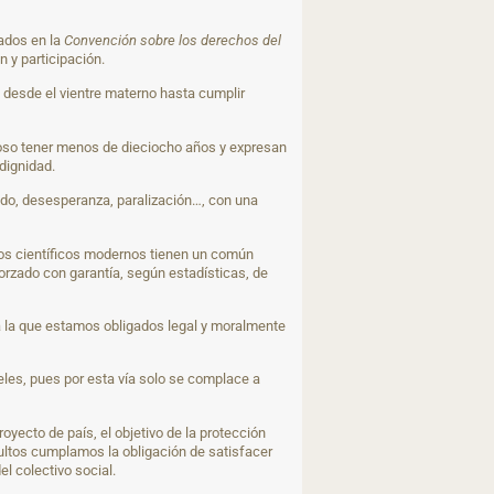
rados en la
Convención sobre los derechos del
n y participación.
 desde el vientre materno hasta cumplir
roso tener menos de dieciocho años y expresan
dignidad.
edo, desesperanza, paralización…, con una
tos científicos modernos tienen un común
orzado con garantía, según estadísticas, de
a la que estamos obligados legal y moralmente
eles, pues por esta vía solo se complace a
ecto de país, el objetivo de la protección
adultos cumplamos la obligación de satisfacer
l colectivo social.