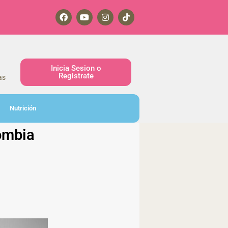
Inicia Sesion o
Registrate
as
Nutrición
lombia