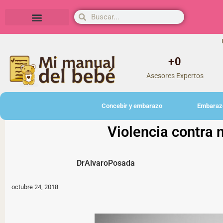
Herramientas y actividades
+
0
Asesores Expertos
Concebir y embarazo
Embaraz
Violencia contra 
DrAlvaroPosada
octubre 24, 2018