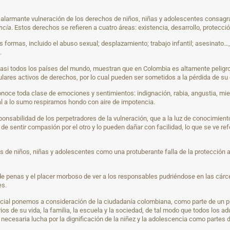
la alarmante vulneración de los derechos de niños, niñas y adolescentes consag
ncia
. Estos derechos se refieren a cuatro áreas: existencia, desarrollo, protecció
formas, incluido el abuso sexual; desplazamiento; trabajo infantil; asesinato…,
.
 casi todos los países del mundo, muestran que en Colombia es altamente pelig
ulares activos de derechos, por lo cual pueden ser sometidos a la pérdida de su 
noce toda clase de emociones y sentimientos: indignación, rabia, angustia, mi
al a lo sumo respiramos hondo con aire de impotencia.
onsabilidad de los perpetradores de la vulneración, que a la luz de conocimien
e sentir compasión por el otro y lo pueden dañar con facilidad, lo que se ve ref
s de niños, niñas y adolescentes como una protuberante falla de la protección 
de penas y el placer morboso de ver a los responsables pudriéndose en las cárc
es.
ial ponemos a consideración de la ciudadanía colombiana, como parte de un proy
rios de su vida, la familia, la escuela y la sociedad, de tal modo que todos los 
necesaria lucha por la dignificación de la niñez y la adolescencia como partes de