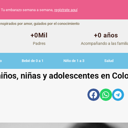
Tu embarazo semana a semana,
regístrate aquí
Inspirados por amor, guiados por el conocimiento
+
0
Mil
+
0
 años
Padres
Acompañando a las famili
o
Bebé de 0 a 1
Niño de 1 a 3
Salud
niños, niñas y adolescentes en Co