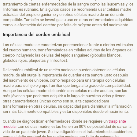
tratamiento de ciertas enfermedades de la sangre como las leucemias y los
linfomas es rutinario. En algunos casos se recomienda usar células madre
extraídas del propio organismo y en otros células madre de un donante
compatible. También se investiga su uso en otras enfermedades adquiridas
como la afectación del cerebro por falta de oxígeno antes del nacimiento.
Importancia del cordón umbilical
Las células madre se caracterizan por reaccionar frente a ciertos estímulos
del cuerpo humano, transformándose en células adultas de los órganos del
cuerpo incluyendo las células del tejido sanguíneo (glóbulos blancos,
glóbulos rojos, plaquetas y linfocitos).
Del cordón umbilical de un recién nacido se pueden obtener las células
madre, de ahí surge la importancia de guardar esta sangre justo después
del nacimiento de un bebé, como respaldo para una terapia con células
madre para su hijo o grupo familiar que tenga alto grado de compatibilidad.
Aunque las células madre del cordón son células madre adultas, son las
más jóvenes que podemos adquirir a lo largo de nuestras vidas y tienen
otras características únicas como son su alta capacidad para
transformarse en otras células, su capacidad para disminuir la inflamación,
ser más fácilmente compatibles y estar disponibles desde el nacimiento.
Cuando se diagnostican enfermedades donde se requiere un
trasplante
medular
con células madre, estas tienen un 80% de posibilidad de salvar la
vida de un paciente joven. Su investigación en el tratamiento de accidentes,
como el daño cerebral de los recién nacidos por falta de oxígeno, ha