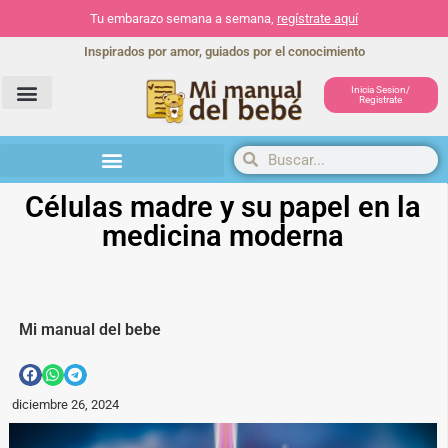
Tu embarazo semana a semana,
regístrate aquí
Inspirados por amor, guiados por el conocimiento
Inicia Sesion/
Registrate
Herramientas y actividades
Células madre y su papel en la
medicina moderna
Mi manual del bebe
diciembre 26, 2024