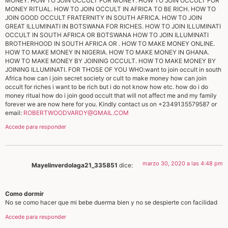
MONEY. HOW TO JOIN OCCULT FOR MONEY. HOW TO JOIN OCCULT FOR
MONEY RITUAL. HOW TO JOIN OCCULT IN AFRICA TO BE RICH. HOW TO
JOIN GOOD OCCULT FRATERNITY IN SOUTH AFRICA. HOW TO JOIN
GREAT ILLUMINATI IN BOTSWANA FOR RICHES. HOW TO JOIN ILLUMINATI
OCCULT IN SOUTH AFRICA OR BOTSWANA HOW TO JOIN ILLUMINATI
BROTHERHOOD IN SOUTH AFRICA OR . HOW TO MAKE MONEY ONLINE.
HOW TO MAKE MONEY IN NIGERIA. HOW TO MAKE MONEY IN GHANA.
HOW TO MAKE MONEY BY JOINING OCCULT. HOW TO MAKE MONEY BY
JOINING ILLUMINATI. FOR THOSE OF YOU WHO:want to join occult in south
Africa how can i join secret society or cult to make money how can join
occult for riches i want to be rich but i do not know how etc. how do i do
money ritual how do i join good occult that will not affect me and my family
forever we are now here for you. Kindly contact us on +2349135579587 or
email:
ROBERTWOODVARDY@GMAIL.COM
Accede para responder
marzo 30, 2020 a las 4:48 pm
Mayelinverdolaga21_335851
dice:
Como dormir
No se como hacer que mi bebe duerma bien y no se despierte con facilidad
Accede para responder