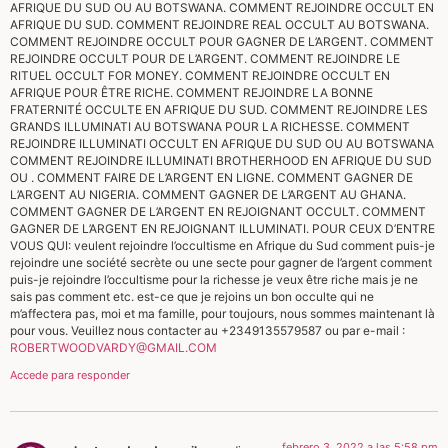
AFRIQUE DU SUD OU AU BOTSWANA. COMMENT REJOINDRE OCCULT EN
AFRIQUE DU SUD. COMMENT REJOINDRE REAL OCCULT AU BOTSWANA.
COMMENT REJOINDRE OCCULT POUR GAGNER DE L’ARGENT. COMMENT
REJOINDRE OCCULT POUR DE L’ARGENT. COMMENT REJOINDRE LE
RITUEL OCCULT FOR MONEY. COMMENT REJOINDRE OCCULT EN
AFRIQUE POUR ÊTRE RICHE. COMMENT REJOINDRE LA BONNE
FRATERNITÉ OCCULTE EN AFRIQUE DU SUD. COMMENT REJOINDRE LES
GRANDS ILLUMINATI AU BOTSWANA POUR LA RICHESSE. COMMENT
REJOINDRE ILLUMINATI OCCULT EN AFRIQUE DU SUD OU AU BOTSWANA
COMMENT REJOINDRE ILLUMINATI BROTHERHOOD EN AFRIQUE DU SUD
OU . COMMENT FAIRE DE L’ARGENT EN LIGNE. COMMENT GAGNER DE
L’ARGENT AU NIGERIA. COMMENT GAGNER DE L’ARGENT AU GHANA.
COMMENT GAGNER DE L’ARGENT EN REJOIGNANT OCCULT. COMMENT
GAGNER DE L’ARGENT EN REJOIGNANT ILLUMINATI. POUR CEUX D’ENTRE
VOUS QUI: veulent rejoindre l’occultisme en Afrique du Sud comment puis-je
rejoindre une société secrète ou une secte pour gagner de l’argent comment
puis-je rejoindre l’occultisme pour la richesse je veux être riche mais je ne
sais pas comment etc. est-ce que je rejoins un bon occulte qui ne
m’affectera pas, moi et ma famille, pour toujours, nous sommes maintenant là
pour vous. Veuillez nous contacter au +2349135579587 ou par e-mail :
ROBERTWOODVARDY@GMAIL.COM
Accede para responder
febrero 3, 2022 a las 5:58 pm