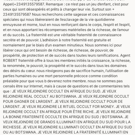
Appel(+2349135579587. Remarque : ce n’est pas un jeu d’enfant, c’est pour
ceux qui sont désespérés et prêts à changer leur vie. Surtout son +
2349135579587 Nous recherchons cette sagesse et ces connaissances
spéciales qui nous libéreraient de l’esclavage de la vie quotidienne
ennuyeuse et morne, tout en nous renforçant dans le corps, l’esprit et l’esprit,
et en nous apportant les récompenses matérielles de la richesse, de l’amour
et du succès. La fraternité est une véritable fraternité de connaissance
secrète et de pouvoir. L’adhésion à notre fraternité est gratuite et
normalement par le biais d’un examen minutieux. Nous sommes ici pour
libérer ceux qui ont besoin de richesse, de richesse, de pouvoir, de
prospérité, de protection et de succès dans toutes leurs ramifications. Agent
ROBERT fraternité offre à tous les membres initiés la croissance, la richesse,
la renommée, le pouvoir, la prospérité et le succès dans tous les domaines
des désirs du cœur. nous n’exigeons pas de sacrifice humain, l’utilisation de
parties humaines ou une mort personnelle précoce comme condition
préalable pour que vous b devenez notre membre. nous ne sommes pas
censés être sur Internet, mais à cause de questions et de commentaires tels
que : JE VEUX REJOINDRE OCCULT EN AFRIQUE DU SUD. JE VEUX
REJOINDRE REAL OCCULT AU BOTSWANA. JE VEUX REJOINDRE OCCULT
POUR GAGNER DE L’ARGENT. JE VEUX REJOINDRE OCCULT POUR DE
L’ARGENT. JE VEUX REJOINDRE LE RITUEL OCCULT FOR MONEY. JE VEUX
REJOINDRE OCCULT EN AFRIQUE POUR ÊTRE RICHE. JE VEUX REJOINDRE
LA BONNE FRATERNITÉ OCCULTE EN AFRIQUE DU SUD / BOTSWANA. JE
VEUX REJOINDRE DE GRANDS ILLUMINATI EN AFRIQUE DU SUD POUR LA
RICHESSE. JE VEUX REJOINDRE ILLUMINATI OCCULT EN AFRIQUE DU SUD
OU AU BOTSWANA. JE VEUX REJOINDRE LA FRATERNITÉ ILLUMINATI EN