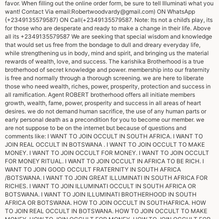
favor. When filling out the online order form, be sure to tell Illuminati what you
want! Contact Via email:
Robertwoodvardy@gmail.com
) ON WhatsApp
{+2349135579587) ON Call(+2349135579587. Note: Its not a child’s play, its
for those who are desperate and ready to make a change in their life. Above
all its +2349135579587 We are seeking that special wisdom and knowledge
that would set us free from the bondage to dull and dreary everyday life,
while strengthening us in body, mind and spirit, and bringing us the material
rewards of wealth, love, and success. The karishika Brotherhood is a true
brotherhood of secret knowledge and power. membership into our fraternity
is free and normally through a thorough screening. we are here to liberate
those who need wealth, riches, power, prosperity, protection and success in
all ramification. Agent ROBERT brotherhood offers all initiate members
growth, wealth, fame, power, prosperity and success in all areas of heart
desires. we do not demand human sacrifice, the use of any human parts or
early personal death as a precondition for you to become our member. we
are not suppose to be on the internet but because of questions and
comments like: I WANT TO JOIN OCCULT IN SOUTH AFRICA. I WANT TO
JOIN REAL OCCULT IN BOTSWANA . I WANT TO JOIN OCCULT TO MAKE
MONEY. I WANT TO JOIN OCCULT FOR MONEY. I WANT TO JOIN OCCULT
FOR MONEY RITUAL. I WANT TO JOIN OCCULT IN AFRICA TO BE RICH. I
WANT TO JOIN GOOD OCCULT FRATERNITY IN SOUTH AFRICA
/BOTSWANA. I WANT TO JOIN GREAT ILLUMINATI IN SOUTH AFRICA FOR
RICHES. I WANT TO JOIN ILLUMINATI OCCULT IN SOUTH AFRICA OR
BOTSWANA. I WANT TO JOIN ILLUMINATI BROTHERHOOD IN SOUTH
AFRICA OR BOTSWANA. HOW TO JOIN OCCULT IN SOUTHAFRICA. HOW
TO JOIN REAL OCCULT IN BOTSWANA. HOW TO JOIN OCCULT TO MAKE