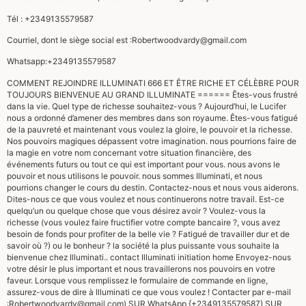
Tél : +2349135579587
Courriel, dont le siège social est :
Robertwoodvardy@gmail.com
Whatsapp:+2349135579587
COMMENT REJOINDRE ILLUMINATI 666 ET ÊTRE RICHE ET CÉLÈBRE POUR
TOUJOURS BIENVENUE AU GRAND ILLUMINATE ====== Êtes-vous frustré
dans la vie. Quel type de richesse souhaitez-vous ? Aujourd’hui, le Lucifer
nous a ordonné d’amener des membres dans son royaume. Êtes-vous fatigué
de la pauvreté et maintenant vous voulez la gloire, le pouvoir et la richesse.
Nos pouvoirs magiques dépassent votre imagination. nous pourrions faire de
la magie en votre nom concernant votre situation financière, des
événements futurs ou tout ce qui est important pour vous. nous avons le
pouvoir et nous utilisons le pouvoir. nous sommes Illuminati, et nous
pourrions changer le cours du destin. Contactez-nous et nous vous aiderons.
Dites-nous ce que vous voulez et nous continuerons notre travail. Est-ce
quelqu’un ou quelque chose que vous désirez avoir ? Voulez-vous la
richesse (vous voulez faire fructifier votre compte bancaire ?, vous avez
besoin de fonds pour profiter de la belle vie ? Fatigué de travailler dur et de
savoir où ?) ou le bonheur ? la société la plus puissante vous souhaite la
bienvenue chez Illuminati.. contact Illuminati initiation home Envoyez-nous
votre désir le plus important et nous travaillerons nos pouvoirs en votre
faveur. Lorsque vous remplissez le formulaire de commande en ligne,
assurez-vous de dire à Illuminati ce que vous voulez ! Contacter par e-mail
:
Robertwoodvardy@gmail.com
) SUR WhatsApp {+2349135579587) SUR