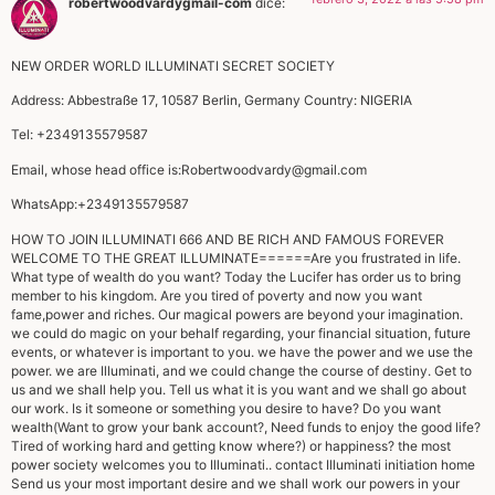
robertwoodvardygmail-com
dice:
NEW ORDER WORLD ILLUMINATI SECRET SOCIETY
Address: Abbestraße 17, 10587 Berlin, Germany Country: NIGERIA
Tel: +2349135579587
Email, whose head office is:
Robertwoodvardy@gmail.com
WhatsApp:+2349135579587
HOW TO JOIN ILLUMINATI 666 AND BE RICH AND FAMOUS FOREVER
WELCOME TO THE GREAT ILLUMINATE======Are you frustrated in life.
What type of wealth do you want? Today the Lucifer has order us to bring
member to his kingdom. Are you tired of poverty and now you want
fame,power and riches. Our magical powers are beyond your imagination.
we could do magic on your behalf regarding, your financial situation, future
events, or whatever is important to you. we have the power and we use the
power. we are Illuminati, and we could change the course of destiny. Get to
us and we shall help you. Tell us what it is you want and we shall go about
our work. Is it someone or something you desire to have? Do you want
wealth(Want to grow your bank account?, Need funds to enjoy the good life?
Tired of working hard and getting know where?) or happiness? the most
power society welcomes you to Illuminati.. contact Illuminati initiation home
Send us your most important desire and we shall work our powers in your