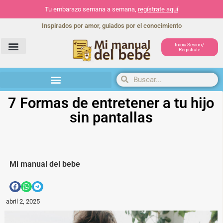
Tu embarazo semana a semana,
regístrate aquí
Inspirados por amor, guiados por el conocimiento
Inicia Sesion/
Registrate
Herramientas y actividades
7 Formas de entretener a tu hijo
sin pantallas
Mi manual del bebe
abril 2, 2025