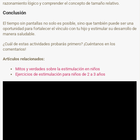
razonamiento lógico y comprender el concepto de tamaño relativo.
Conclusión
El tiempo sin pantallas no solo es posible, sino que también puede ser una
oportunidad para fortalecer el vínculo con tu hijo y estimular su desarrollo de
manera saludable.
¿Cuál de estas actividades probarás primero? ¡Cuéntanos en los
comentarios!
Artículos relacionados:
Mitos y verdades sobre la estimulación en niños
Ejercicios de estimulación para niños de 2 a 3 años