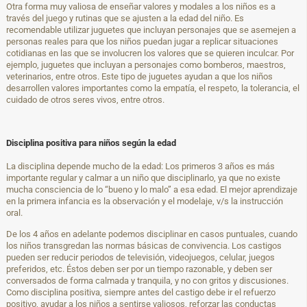
Otra forma muy valiosa de enseñar valores y modales a los niños es a
través del juego y rutinas que se ajusten a la edad del niño. Es
recomendable utilizar juguetes que incluyan personajes que se asemejen a
personas reales para que los niños puedan jugar a replicar situaciones
cotidianas en las que se involucren los valores que se quieren inculcar. Por
ejemplo, juguetes que incluyan a personajes como bomberos, maestros,
veterinarios, entre otros. Este tipo de juguetes ayudan a que los niños
desarrollen valores importantes como la empatía, el respeto, la tolerancia, el
cuidado de otros seres vivos, entre otros.
Disciplina positiva para niños según la edad
La disciplina depende mucho de la edad: Los primeros 3 años es más
importante regular y calmar a un niño que disciplinarlo, ya que no existe
mucha consciencia de lo “bueno y lo malo” a esa edad. El mejor aprendizaje
en la primera infancia es la observación y el modelaje, v/s la instrucción
oral.
De los 4 años en adelante podemos disciplinar en casos puntuales, cuando
los niños transgredan las normas básicas de convivencia. Los castigos
pueden ser reducir periodos de televisión, videojuegos, celular, juegos
preferidos, etc. Éstos deben ser por un tiempo razonable, y deben ser
conversados de forma calmada y tranquila, y no con gritos y discusiones.
Como disciplina positiva, siempre antes del castigo debe ir el refuerzo
positivo, ayudar a los niños a sentirse valiosos, reforzar las conductas