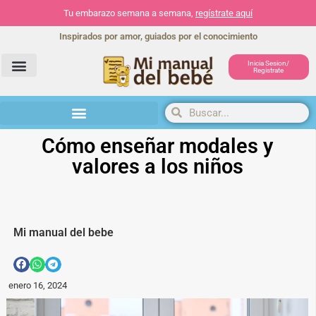
Tu embarazo semana a semana,
regístrate aquí
Inspirados por amor, guiados por el conocimiento
Inicia Sesion/
Registrate
Herramientas y actividades
Cómo enseñar modales y
valores a los niños
Mi manual del bebe
enero 16, 2024