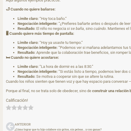
Aquí algunos ejemplos prácticos:
🛁
Cuando no quiere bañarse:
Límite claro:
“Hoy toca baño.”
Negociación inteligente:
“¿Prefieres bañarte antes o después de leer
Resultado:
El niño no negocia
si se baña
, sino
cuándo
. Mantienes el 
🖥
Cuando quiere más tiempo de pantalla:
Límite claro:
“Hoy ya usaste tu tiempo.”
Negociación inteligente:
“Podemos ver si mañana adelantamos tus ta
Resultado:
Aprende que la colaboración trae beneficios, sin romper la 
🛏
Cuando no quiere acostarse:
Límite claro:
“La hora de dormir es a las 8:30.”
Negociación inteligente:
“Si estás listo a tiempo, podemos leer dos c
Resultado:
Se motiva a cooperar sin que se altere la rutina.
Cuando los niños sienten que tienen voz y que hay espacio para conversa
Porque al final, no se trata solo de obedecer, sino de
construir una relación 
Calificación!
ANTERIOR
¿Cómo lograr que tu hijo colabore sin gritos, sin peleas… y con ganas?