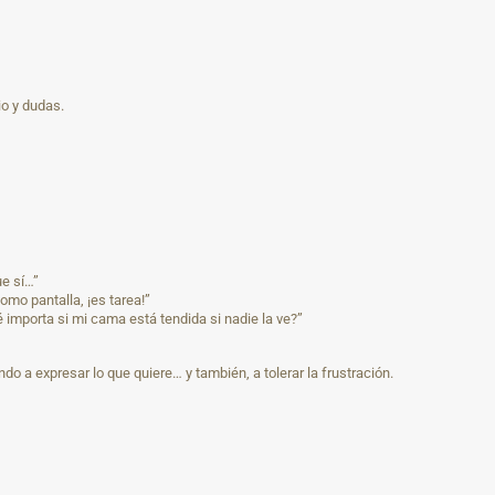
io y dudas.
ue sí…”
omo pantalla, ¡es tarea!”
é importa si mi cama está tendida si nadie la ve?”
do a expresar lo que quiere… y también, a tolerar la frustración.