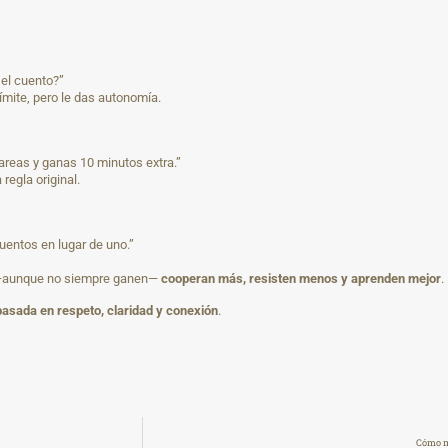
 el cuento?”
límite, pero le das autonomía.
reas y ganas 10 minutos extra.”
regla original.
uentos en lugar de uno.”
r —aunque no siempre ganen—
cooperan más, resisten menos y aprenden mejor
.
basada en respeto, claridad y conexión
.
Cómo mo