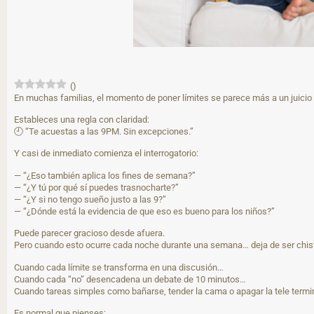
(
)
En muchas familias, el momento de poner límites se parece más a un juicio
Estableces una regla con claridad:
🕘 “Te acuestas a las 9PM. Sin excepciones.”
Y casi de inmediato comienza el interrogatorio:
— “¿Eso también aplica los fines de semana?”
— “¿Y tú por qué sí puedes trasnocharte?”
— “¿Y si no tengo sueño justo a las 9?”
— “¿Dónde está la evidencia de que eso es bueno para los niños?”
Puede parecer gracioso desde afuera.
Pero cuando esto ocurre cada noche durante una semana… deja de ser chist
Cuando cada límite se transforma en una discusión…
Cuando cada “no” desencadena un debate de 10 minutos…
Cuando tareas simples como bañarse, tender la cama o apagar la tele term
Es normal que pienses: