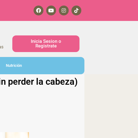
Inicia Sesion o
Registrate
as
Nutrición
in perder la cabeza)