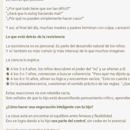
“¿Por qué todo tiene que ser tan difícil?”
“¿Será que lo estoy haciendo mal?”
“¿Por qué no pueden simplemente hacer caso?”
Y así, al final del día, muchas madres y padres terminan con culpa, cansanc
Lo que está detrás de la resistencia
La resistencia no es personal. Es parte del desarrollo natural de los niños.
Y sí: también es más común (y más intensa) de lo que muchos imaginan.
La ciencia lo explica:
🧠 A los 2 o 3 años, los niños descubren el poder del “no” y se aferran a él.
🧠 A los 5 o 7 años, comienzan a buscar coherencia: “Pero ayer me dijiste q
🧠 A los 8 o 10 años, afinan su lógica y encuentran vacíos: “Esto no cuenta c
🧠 En la preadolescencia, cuestionan el sentido práctico de las reglas: “¿Qu
Estas reacciones no son rebeldía vacía.
Son señales de que tu hijo está desarrollando pensamiento crítico, aprendien
¿Cómo hacer una negociación inteligente con tu hijo?
La clave está en encontrar el equilibrio entre firmeza y flexibilidad.
Eso se logra dando a tu hijo
una parte del control
, sin ceder en lo esencial.