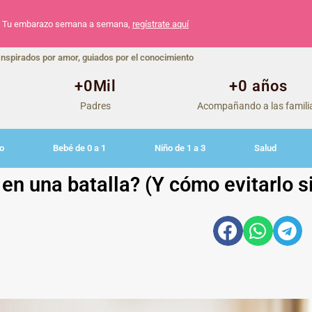
Tu embarazo semana a semana,
regístrate aquí
Inspirados por amor, guiados por el conocimiento
+
0
Mil
+
0
 años
Padres
Acompañando a las famili
o
Bebé de 0 a 1
Niño de 1 a 3
Salud
en una batalla? (Y cómo evitarlo s