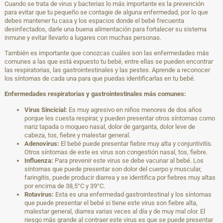
Cuando se trata de virus y bacterias lo más importante es la prevención
para evitar que tu pequeño se contagie de alguna enfermedad, por lo que
debes mantener tu casa y los espacios donde el bebé frecuenta
desinfectados, darle una buena alimentación para fortalecer su sistema
inmune y evitar llevarlo a lugares con muchas personas.
También es importante que conozcas cuáles son las enfermedades más
comunes a las que está expuesto tu bebé, entre ellas se pueden encontrar
las respiratorias, las gastrointestinales y las pestes. Aprende a reconocer
los síntomas de cada una para que puedas identificarlas en tu bebé.
Enfermedades respiratorias y gastrointestinales más comunes:
Virus Sincicial:
Es muy agresivo en niños menores de dos años
porque les cuesta respirar, y pueden presentar otros síntomas como
nariz tapada o moqueo nasal, dolor de garganta, dolor leve de
cabeza, tos, fiebre y malestar general.
Adenovirus:
El bebé puede presentar fiebre muy alta y conjuntivitis.
Otros síntomas de este es virus son congestión nasal, tos, fiebre.
Influenza:
Para prevenir este virus se debe vacunar al bebé. Los
síntomas que puede presentar son dolor del cuerpo y muscular,
faringitis, puede producir diarrea y se identifica por fiebres muy altas
por encima de 38,5°C y 39°C.
Rotavirus:
Esta es una enfermedad gastrointestinal y los síntomas
que puede presentar el bebé si tiene este virus son fiebre alta,
malestar general, diarrea varias veces al día y de muy mal olor. El
riesgo más grande al contraer este virus es que se puede presentar