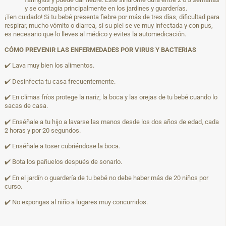
y se contagia principalmente en los jardines y guarderías.
¡Ten cuidado! Si tu bebé presenta fiebre por más de tres días, dificultad para
respirar, mucho vómito o diarrea, si su piel se ve muy infectada y con pus,
es necesario que lo lleves al médico y evites la automedicación.
CÓMO PREVENIR LAS ENFERMEDADES POR VIRUS Y BACTERIAS
✔️ Lava muy bien los alimentos.
✔️ Desinfecta tu casa frecuentemente.
✔️ En climas fríos protege la nariz, la boca y las orejas de tu bebé cuando lo
sacas de casa.
✔️ Enséñale a tu hijo a lavarse las manos desde los dos años de edad, cada
2 horas y por 20 segundos.
✔️ Enséñale a toser cubriéndose la boca.
✔️ Bota los pañuelos después de sonarlo.
✔️ En el jardín o guardería de tu bebé no debe haber más de 20 niños por
curso.
✔️ No expongas al niño a lugares muy concurridos.