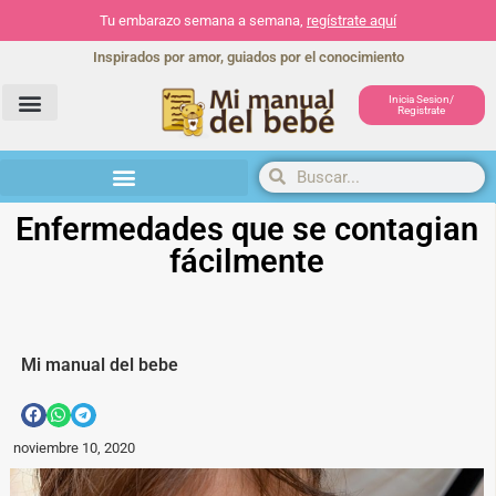
Tu embarazo semana a semana,
regístrate aquí
Inspirados por amor, guiados por el conocimiento
Inicia Sesion/
Registrate
Herramientas y actividades
Enfermedades que se contagian
fácilmente
Mi manual del bebe
noviembre 10, 2020