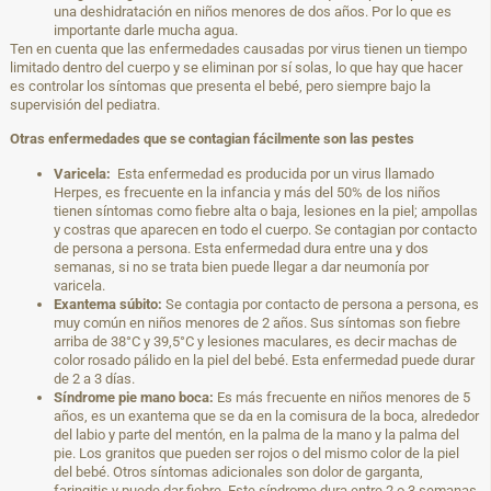
una deshidratación en niños menores de dos años. Por lo que es
importante darle mucha agua.
Ten en cuenta que las enfermedades causadas por virus tienen un tiempo
limitado dentro del cuerpo y se eliminan por sí solas, lo que hay que hacer
es controlar los síntomas que presenta el bebé, pero siempre bajo la
supervisión del pediatra.
Otras enfermedades que se contagian fácilmente son las pestes
Varicela:
Esta enfermedad es producida por un virus llamado
Herpes, es frecuente en la infancia y más del 50% de los niños
tienen síntomas como fiebre alta o baja, lesiones en la piel; ampollas
y costras que aparecen en todo el cuerpo. Se contagian por contacto
de persona a persona. Esta enfermedad dura entre una y dos
semanas, si no se trata bien puede llegar a dar neumonía por
varicela.
Exantema súbito:
Se contagia por contacto de persona a persona, es
muy común en niños menores de 2 años. Sus síntomas son fiebre
arriba de 38°C y 39,5°C y lesiones maculares, es decir machas de
color rosado pálido en la piel del bebé. Esta enfermedad puede durar
de 2 a 3 días.
Síndrome pie mano boca:
Es más frecuente en niños menores de 5
años, es un exantema que se da en la comisura de la boca, alrededor
del labio y parte del mentón, en la palma de la mano y la palma del
pie. Los granitos que pueden ser rojos o del mismo color de la piel
del bebé. Otros síntomas adicionales son dolor de garganta,
faringitis y puede dar fiebre. Este síndrome dura entre 2 o 3 semanas