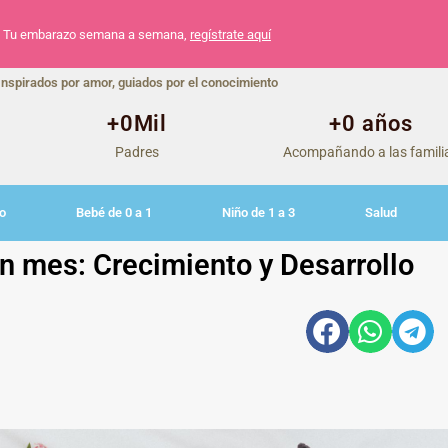
Tu embarazo semana a semana,
regístrate aquí
Inspirados por amor, guiados por el conocimiento
+
0
Mil
+
0
 años
Padres
Acompañando a las famili
o
Bebé de 0 a 1
Niño de 1 a 3
Salud
n mes: Crecimiento y Desarrollo