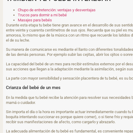
Chupo de entretención: ventajas y desventajas
Trucos para dormir a mi bebé
Masajes para bebés
Durante esta etapa tu bebe tiene gran avance en el desarrollo de sus sentid
entre veinte y cuarenta centímetros de sus ojos. Recuerda que su piel es mu
amorosa, lo mismo que de la música con un ritmo que recuerde los latidos d
el de su leche.
Su manera de comunicarse es mediante el llanto con diferentes tonalidades
de las demás personas. Por ejemplo subir las cejitas, abrir los ojitos o sonreí
La capacidad del bebé de un mes para recibir estímulos externos por el desar
sus acciones que llegan a la adaptación mediante la asimilación, según s
La parte con mayor sensibilidad y sensación placentera de tu bebé, es su bo
Crianza del bebé de un mes
En la medida que tu bebé recibe la atención para resolver sus necesidades 
mamá o cuidador.
Sin importa el día o la hora es importante actuar inmediatamente cuando tu b
boquita intentando succionar es porque quiere comer), o si tiene frio y requ
recibir sus manifestaciones de afecto, como cargarlo y abrazarlo.
La adecuada alimentación de tu bebé es fundamental, es conveniente repasa