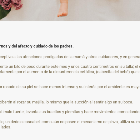
nos y del afecto y cuidado de los padres.
eptivo a las atenciones prodigadas de la mamá y otros cuidadores, y en general
te un kilo de peso durante este mes y unos cuatro centímetros en su talla; el 
irectamente por el aumento de la circunferencia cefálica, (cabecita del bebé) qu
olor rosado de su piel se hace menos intenso y su interés por el ambiente es may
erón al rozar su mejilla, lo mismo que la succión al sentir algo en su boca.
timulo fuerte, levanta sus bracitos y piernitas y hace movimientos como dando u
plo, un dedo o cascabel; como aún no posee el mecanismo de pinza, utiliza su 
 lados.