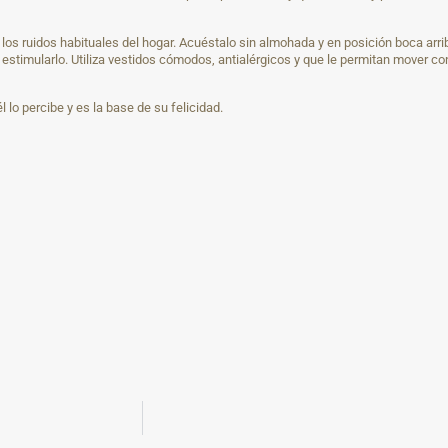
z y los ruidos habituales del hogar. Acuéstalo sin almohada y en posición boca ar
y estimularlo. Utiliza vestidos cómodos, antialérgicos y que le permitan mover c
 lo percibe y es la base de su felicidad.