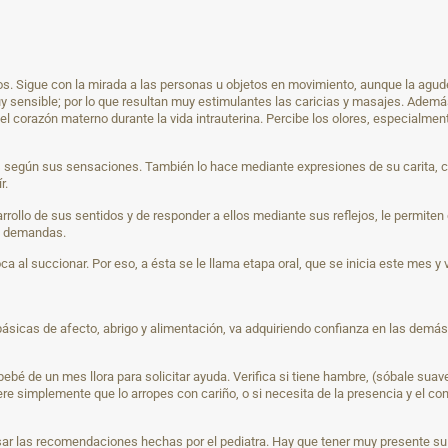
os. Sigue con la mirada a las personas u objetos en movimiento, aunque la agudez
y sensible; por lo que resultan muy estimulantes las caricias y masajes. Además,
el corazón materno durante la vida intrauterina. Percibe los olores, especialm
 según sus sensaciones. También lo hace mediante expresiones de su carita, co
r.
rollo de sus sentidos y de responder a ellos mediante sus reflejos, le permiten 
us demandas.
ca al succionar. Por eso, a ésta se le llama etapa oral, que se inicia este mes
básicas de afecto, abrigo y alimentación, va adquiriendo confianza en las dem
ebé de un mes llora para solicitar ayuda. Verifica si tiene hambre, (sóbale suav
iere simplemente que lo arropes con cariño, o si necesita de la presencia y el c
r las recomendaciones hechas por el pediatra. Hay que tener muy presente su 