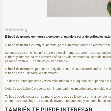
(
)
El bebé de un mes comienza a conocer el mundo a partir de estímulos exter
El
bebé de un mes
es muy vulnerable, pero al mismo tiempo es altamente rec
Se espera que un niño o niña sano y bien alimentado aumente aproximadamen
el útero y durante los tres primeros años de vida extrauterina, se mide ind
pasando de 34 a 36 centímetros en promedio.
El
bebé de un mes
va perdiendo la rigidez inicial de sus extremidades, el c
la base para su desarrollo psicomotor.
Te darás cuenta que cada vez es más intensa la búsqueda de tu pecho o el bib
Notarás que tu bebé presenta con intensidad movimientos ante un ruido o es
Tu bebé puede coger con su mano todo lo que se le ponga en ella, por ejem
encuentra boca abajo, es capaz de levantar su cabecita y voltearla hacia los
TAMBIÉN TE PUEDE INTERESAR