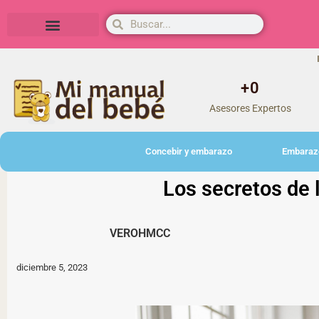
Herramientas y actividades
+
0
Asesores Expertos
Concebir y embarazo
Embaraz
Los secretos de 
VEROHMCC
diciembre 5, 2023