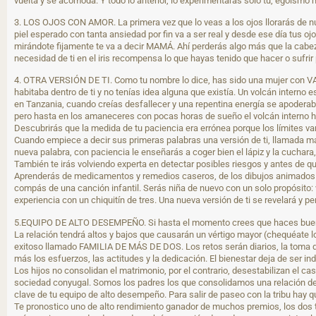
vuelta y se acomoda. Y todo lo anterior, lo experimentarás sólo tu, egoísmo 
3. LOS OJOS CON AMOR. La primera vez que lo veas a los ojos llorarás de nue
piel esperado con tanta ansiedad por fin va a ser real y desde ese día tus o
mirándote fijamente te va a decir MAMÁ. Ahí perderás algo más que la cabeza
necesidad de ti en el iris recompensa lo que hayas tenido que hacer o sufrir
4. OTRA VERSIÓN DE TI. Como tu nombre lo dice, has sido una mujer con VA
habitaba dentro de ti y no tenías idea alguna que existía. Un volcán interno 
en Tanzania, cuando creías desfallecer y una repentina energía se apoderaba 
pero hasta en los amaneceres con pocas horas de sueño el volcán interno ha
Descubrirás que la medida de tu paciencia era errónea porque los límites va
Cuando empiece a decir sus primeras palabras una versión de ti, llamada ma
nueva palabra, con paciencia le enseñarás a coger bien el lápiz y la cucha
También te irás volviendo experta en detectar posibles riesgos y antes de 
Aprenderás de medicamentos y remedios caseros, de los dibujos animados de 
compás de una canción infantil. Serás niña de nuevo con un solo propósito:
experiencia con un chiquitín de tres. Una nueva versión de ti se revelará y
5.EQUIPO DE ALTO DESEMPEÑO. Si hasta el momento crees que haces buen equip
La relación tendrá altos y bajos que causarán un vértigo mayor (chequéate l
exitoso llamado FAMILIA DE MÁS DE DOS. Los retos serán diarios, la toma de
más los esfuerzos, las actitudes y la dedicación. El bienestar deja de ser i
Los hijos no consolidan el matrimonio, por el contrario, desestabilizan el cas
sociedad conyugal. Somos los padres los que consolidamos una relación de pa
clave de tu equipo de alto desempeño. Para salir de paseo con la tribu hay 
Te pronostico uno de alto rendimiento ganador de muchos premios, los dos ti