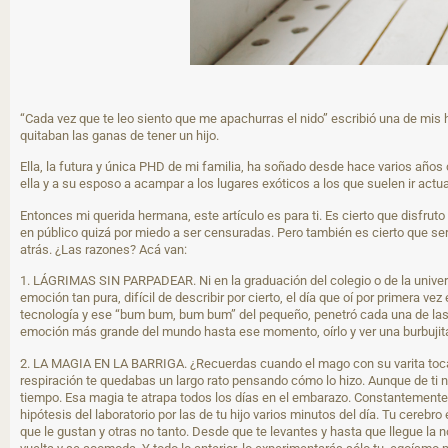
“Cada vez que te leo siento que me apachurras el nido” escribió una de mis
quitaban las ganas de tener un hijo.
Ella, la futura y única PHD de mi familia, ha soñado desde hace varios años
ella y a su esposo a acampar a los lugares exóticos a los que suelen ir actua
Entonces mi querida hermana, este artículo es para ti. Es cierto que disfrut
en público quizá por miedo a ser censuradas. Pero también es cierto que ser
atrás. ¿Las razones? Acá van:
1. LÁGRIMAS SIN PARPADEAR. Ni en la graduación del colegio o de la univers
emoción tan pura, difícil de describir por cierto, el día que oí por primera
tecnología y ese “bum bum, bum bum” del pequeño, penetró cada una de las c
emoción más grande del mundo hasta ese momento, oírlo y ver una burbujita en
2. LA MAGIA EN LA BARRIGA. ¿Recuerdas cuando el mago con su varita tocab
respiración te quedabas un largo rato pensando cómo lo hizo. Aunque de ti no
tiempo. Esa magia te atrapa todos los días en el embarazo. Constantemente 
hipótesis del laboratorio por las de tu hijo varios minutos del día. Tu cer
que le gustan y otras no tanto. Desde que te levantes y hasta que llegue la 