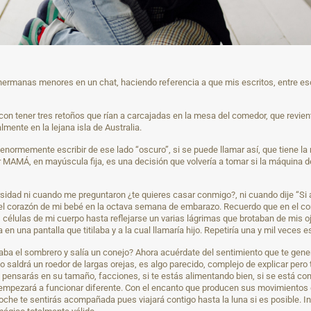
 hermanas menores en un chat, haciendo referencia a que mis escritos, entre eso
 con tener tres retoños que rían a carcajadas en la mesa del comedor, que revien
lmente en la lejana isla de Australia.
o enormemente escribir de ese lado “oscuro”, si se puede llamar así, que tiene 
 MAMÁ, en mayúscula fija, es una decisión que volvería a tomar si la máquina de
idad ni cuando me preguntaron ¿te quieres casar conmigo?, ni cuando dije “Si ac
 vez el corazón de mi bebé en la octava semana de embarazo. Recuerdo que en el c
élulas de mi cuerpo hasta reflejarse un varias lágrimas que brotaban de mis ojo
 una pantalla que titilaba y a la cual llamaría hijo. Repetiría una y mil veces e
a el sombrero y salía un conejo? Ahora acuérdate del sentimiento que te gene
 saldrá un roedor de largas orejas, es algo parecido, complejo de explicar pero
pensarás en su tamaño, facciones, si te estás alimentando bien, si se está con
ebro empezará a funcionar diferente. Con el encanto que producen sus movimiento
noche te sentirás acompañada pues viajará contigo hasta la luna si es posible. 