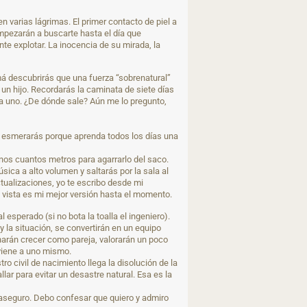
 varias lágrimas. El primer contacto de piel a
empezarán a buscarte hasta el día que
te explotar. La inocencia de su mirada, la
á descubrirás que una fuerza “sobrenatural”
 un hijo. Recordarás la caminata de siete días
día uno. ¿De dónde sale? Aún me lo pregunto,
te esmerarás porque aprenda todos los días una
nos cuantos metros para agarrarlo del saco.
ca a alto volumen y saltarás por la sala al
tualizaciones, yo te escribo desde mi
e vista es mi mejor versión hasta el momento.
sperado (si no bota la toalla el ingeniero).
 la situación, se convertirán en un equipo
harán crecer como pareja, valorarán un poco
nviene a uno mismo.
ro civil de nacimiento llega la disolución de la
ar para evitar un desastre natural. Esa es la
o aseguro. Debo confesar que quiero y admiro