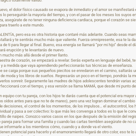
mágico totalmente válido.
vo, el dolor físico causado se evapora de inmediato y el amor se manifestará en
jos lo perseguirán la mayoría del tiempo, y con el pasar de los meses los suyos 
, asegúrate de no tener ninguna deficiencia cardiaca, porque el corazón se sien
 para traerlo a este mundo.
LENTÍA, pero esa es otra historia que contaré más adelante. Cuando seas mam
estallará y te sentirás mucho más que valiente. Fuerza omnipresente, esa te la da
de ti para llegar al final. Bueno, esa energía se llamará “por mi hijo” desde el 
rá erupción y te levantarás de nuevo.
n mucho más allá desde el primer llanto.
estra de corazón, se empezará a revelar. Serás experta en lenguaje del bebé, 
ra, y a medida que vaya aprendiendo perfeccionarás tus técnicas de enseñanza.
que se caiga porque sus pequeños piecitos se enredaron en el camino, saltarás u
moda y los libros de sueños. Regresarás un poco en el tiempo, pondrás la músi
 verlos sonreír. Seguramente las madres de hijos adolescentes tendrán varias ac
 perfeccionará con el tiempo, y esa versión se llama MAMÁ, que desde mi punto d
o con tu pareja, con los hijos te darás cuenta que el potencial era mayor al e
os oídos antes para que no te de mareo), pero una vez logran dominar el cambio y
 decisiones, el control de los momentos, de los impulsos… el autocontrol, los 
ndividual y pasa a ser colectivo: lo que más les convenga a todos es lo que le co
tillo de naipes. Conozco varios casos en los que después de la emisión del regist
reja para formar una familia y cuando las cartas tiemblen asegúrate de no call
que informarle a los miembros cómo, cuando y a donde va el viento.
enen potencial para hacerlo y el enamoramiento llegará de otro color, eso te l