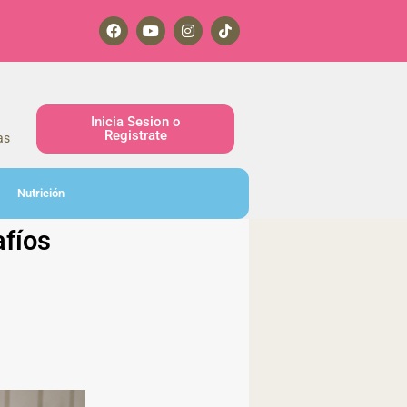
Inicia Sesion o
Registrate
as
Nutrición
afíos