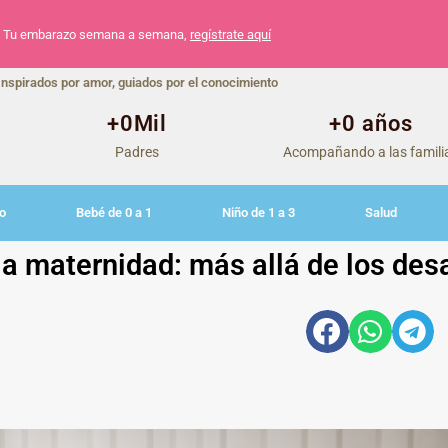
Tu embarazo semana a semana,
regístrate aquí
Inspirados por amor, guiados por el conocimiento
+
0
Mil
+
0
 años
Padres
Acompañando a las famili
o
Bebé de 0 a 1
Niño de 1 a 3
Salud
la maternidad: más allá de los des