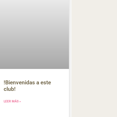
!Bienvenidas a este
club!
LEER MÁS »