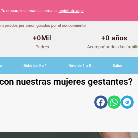
Tu embarazo semana a semana,
regístrate aquí
Inspirados por amor, guiados por el conocimiento
+
0
Mil
+
0
 años
Padres
Acompañando a las famili
o
Bebé de 0 a 1
Niño de 1 a 3
Salud
con nuestras mujeres gestantes?