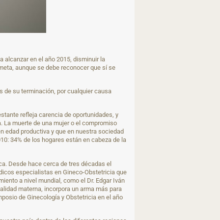
 alcanzar en el año 2015, disminuir la
 meta, aunque se debe reconocer que sí se
és de su terminación, por cualquier causa
estante refleja carencia de oportunidades, y
ma. La muerte de una mujer o el compromiso
 en edad productiva y que en nuestra sociedad
2010: 34% de los hogares están en cabeza de la
zca. Desde hace cerca de tres décadas el
édicos especialistas en Gineco-Obstetricia que
iento a nivel mundial, como el Dr. Edgar Iván
rtalidad materna, incorpora un arma más para
mposio de Ginecología y Obstetricia en el año