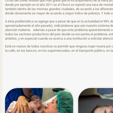
Cifras del DANE revelan que más grave que el incumplimiento de la meta prop
donde por ejemplo en el año 2011 en el Chocó se reportó una tasa de mortal
también dentro de las mismas grandes ciudades, de acuerdo a los diferentes
donde obviamente es mayor de acuerdo a mayor índice de pobreza. Y todo es
A ésta problemática se agrega que a pesar de que en la actualidad el 98% 
aproximadamente el año pasado), indicándonos que aún nuestro sistema de s
atención materna. Además a pesar de que este problema aparentemente solo 
todos los sectores productivos del país donde se encuentra el problema, en
ámbitos, y en especial cuando se acerca a una institución a solicitar atenci
Está en manos de todos nosotros no permitir que ninguna mujer muera por 
la calle, en los bancos, en los supermercados, en el transporte público, en l