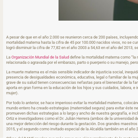
A pesar de que en el año 2.000 se reunieron cerca de 200 países, incluyend
mortalidad materna hasta la cifra de 45 por 100.000 nacidos vivos, no se c
logró disminuir la cifra de 77,82 en el año 2003 a 54,63 en el año del 2013,
La
Organización Mundial de la Salud
define la mortalidad materna como “la
relacionada o agravada por el embarazo, parto o puerperio o su manejo, per
La muerte materna es el más sensible indicador de injusticia social, inequid
presencia de desigualdades económica, educativa, legal o familiar de la muj
grave de su salud tienen consecuencias nefastas para el bienestar de la fam
aporta en gran forma en la educación de los hijos y sus cuidados, labora, e
mujer).
Por todo lo anterior, se hace imperioso evitar la mortalidad materna, col
mundo entero ha creado estrategias (maternidad segura) para evitar éste ne
promueven dichas estrategias a lo largo y ancho de nuestra geografía, e inc
Ortiz e investigadores como el Dr. Julián Herrera (ambos de la universidad 
una mejor detección del riesgo durante la gestación. Dos grandes maestros qu
2015, y el segundo como invitado especial de la Alcaldía también en el año 