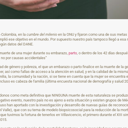
o Colombia, en la
cumbre del milenio
en la ONU y fijaron como una de sus metas a
umplió ese objetivo en el mundo. Por supuesto nuestro país tampoco llegó a esa
 según datos del DANE.
 muerte de una mujer durante su embarazo,
parto
, o dentro de los 42 días despu
o no por causas accidentales”
ad de género y pobreza, el que un embarazo o parto finalice en la muerte de la g
er, así como fallas de acceso a la atención en salud, y en la calidad de la mis
ilia, la comunidad y la nación, si se tiene en cuenta que la mujer se encuentra
 incluso es cabeza de familia (última encuesta nacional de demografía y salud 
ocándonos como meta definitiva que NINGUNA muerte de esta naturaleza se produ
gativo evento, nuestro país no es ajeno a esta situación y existen grupos de M
luso han aportado con la investigación y desarrollo de nuevas guías de reconocim
del Valle), que con su tema de modelo biopsicosocial para la reducción de la mo
e tuvimos la fortuna de tenerlos en Villavicencio, el primero durante el XIII si
2015.