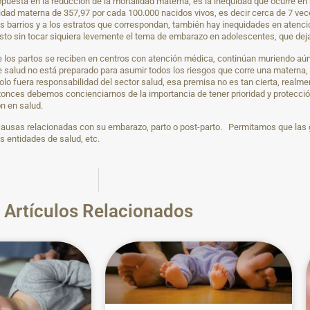
uesta en la reducción de la mortalidad materna, es la inequidad que ocurre en n
idad materna de 357,97 por cada 100.000 nacidos vivos, es decir cerca de 7 vec
 barrios y a los estratos que correspondan, también hay inequidades en atenció
to sin tocar siquiera levemente el tema de embarazo en adolescentes, que deja
de los partos se reciben en centros con atención médica, continúan muriendo a
alud no está preparado para asumir todos los riesgos que corre una materna, 
fuera responsabilidad del sector salud, esa premisa no es tan cierta, realmen
tonces debemos concienciarnos de la importancia de tener prioridad y protección
ón en salud.
causas relacionadas con su embarazo, parto o post-parto. Permitamos que las 
as entidades de salud, etc.
Artículos Relacionados