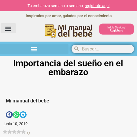
Tu embarazo semana a semana,
regístrate aquí
Inspirados por amor, guiados por el conocimiento
Inicia Sesion/
Registrate
Herramientas y actividades
Importancia del sueño en el
embarazo
Mi manual del bebe
junio 10, 2019
(
)