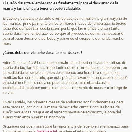
El sueño durante el embarazo es fundamental para el descanso de la
mamá y también para tener un bebé saludable.
El sueño y cansancio durante el embarazo, es normal en la gran mayoría de
las mamás, principalmente en los primeros meses del embarazo. Estudios
recientes demuestran que la razón por la que las mamás sienten tanto
sueño durante el embarazo, es porque el proceso de dormir es necesario
para el buen desarrollo del bebé, y por ende el cuerpo lo demanda mucho
más.
¿Cómo debe ser el sueño durante el embarazo?
Además de las 6 a 8 horas que normalmente deberían incluir las rutinas de
sueño diarias; también es importante que en el embarazo se incorporen, en
la medida de lo posible, siestas de al menos una hora. Investigaciones
médicas han demostrado, que esta práctica favorece el desarrollo del bebé,
especialmente en lo que a su peso se refiere, minimizando así, la
posibilidad de padecer complicaciones al momento de nacer y a lo largo de
su vida.
En tal sentido, los primeros meses de embarazo son fundamentales para
este proceso, por lo que la mamá debe cuidar cumplir con las horas de
sueño requeridas, ya que en el tercer trimestre de embarazo, la hora del
sueño comienza a ser más incómoda.
Si quieres conocer más sobre la importancia del sueño en el embarazo para
ti y tu bebé, ingres a
Naran Xadul
para leer el artículo completo.