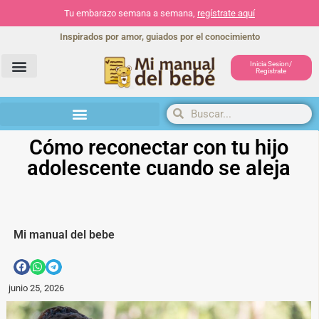
Tu embarazo semana a semana,
regístrate aquí
Inspirados por amor, guiados por el conocimiento
Inicia Sesion/
Registrate
Herramientas y actividades
Cómo reconectar con tu hijo
adolescente cuando se aleja
Mi manual del bebe
junio 25, 2026