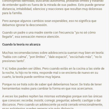
construyendo identidad, buscando autonomía, probando límites y tratando
de entender quién es fuera de la mirada de sus padres. Esto puede generar
distancia, irritabilidad, silencios y reacciones que resultan muy dolorosas
para la familia.
Pero aunque algunos cambios sean esperables, eso no significa que
debamos ignorar la desconexión.
Cuando un padre o una madre siente con frecuencia “ya no sé cómo
llegarle”, esa sensación merece atención.
Cuando la teoría no alcanza
Muchas recomendaciones sobre adolescencia suenan muy bien en teoría:
“habla con calma”, “pon límites”, “dale espacio”, “escúchalo más”, “no lo
presiones tanto”.
Y sí, todas pueden ser útiles. Pero cuando estás en la cocina a las siete de
la noche, tu hijo no te mira, responde mal o se encierra de nuevo en su
cuarto, la teoría puede sentirse muy lejana.
Porque no se trata solo de saber qué deberíamos hacer. Se trata de tener
herramientas reales para cambiar la forma en que nos acercamos.
A veces los padres repiten las mismas estrategias porque son las únicas
que conocen: recordar, insistir, corregir, preguntar, advertir, castigar o dar
discursos. Pero cuando un adolescente ya está cerrado emocionalmente,
esas estrategias pueden generar aún más distancia.