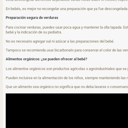
En bebés, es mejor no recongelar una preparación que ya fue descongelada 
Preparación segura de verduras
Para cocinar verduras, puedes usar poca agua y mantener la olla tapada. Est
bebé y la indicación de su pediatra.
No es necesario agregar sal ni azúcar a las preparaciones del bebé.
Tampoco se recomienda usar bicarbonato para conservar el color de las verd
Alimentos orgánicos: ¿se pueden ofrecer al bebé?
Los alimentos orgánicos son productos agrícolas o agroindustriales que s
Pueden incluirse en la alimentación de los niños, siempre manteniendo las
Que un alimento sea orgánico no significa que no deba lavarse o conservar