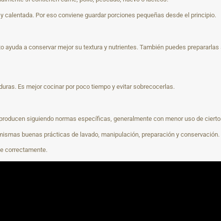
y calentada. Por eso conviene guardar porciones pequeñas desde el principio.
o ayuda a conservar mejor su textura y nutrientes. También puedes prepararlas a
uras. Es mejor cocinar por poco tiempo y evitar sobrecocerlas.
e producen siguiendo normas específicas, generalmente con menor uso de ciert
 mismas buenas prácticas de lavado, manipulación, preparación y conservación.
se correctamente.