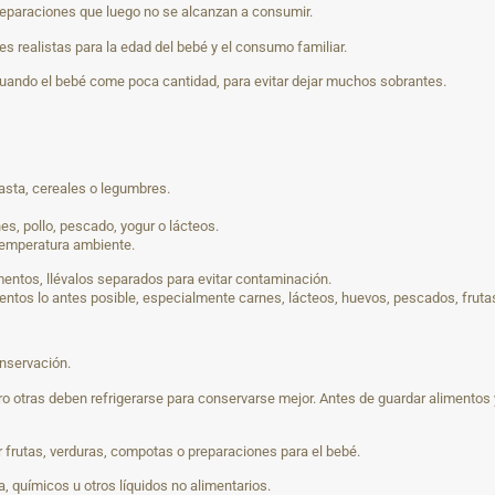
reparaciones que luego no se alcanzan a consumir.
s realistas para la edad del bebé y el consumo familiar.
uando el bebé come poca cantidad, para evitar dejar muchos sobrantes.
asta, cereales o legumbres.
s, pollo, pescado, yogur o lácteos.
temperatura ambiente.
mentos, llévalos separados para evitar contaminación.
limentos lo antes posible, especialmente carnes, lácteos, huevos, pescados, fru
nservación.
otras deben refrigerarse para conservarse mejor. Antes de guardar alimentos y
 frutas, verduras, compotas o preparaciones para el bebé.
 químicos u otros líquidos no alimentarios.