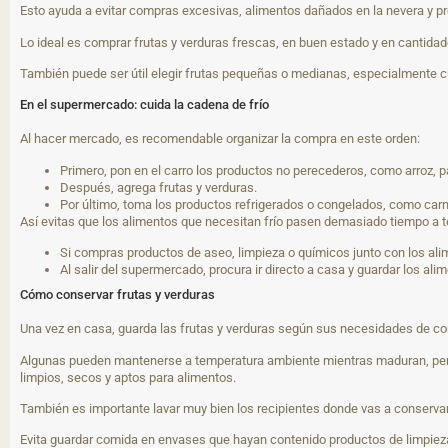
Esto ayuda a evitar compras excesivas, alimentos dañados en la nevera y p
Lo ideal es comprar frutas y verduras frescas, en buen estado y en cantidade
También puede ser útil elegir frutas pequeñas o medianas, especialmente c
En el supermercado: cuida la cadena de frío
Al hacer mercado, es recomendable organizar la compra en este orden:
Primero, pon en el carro los productos no perecederos, como arroz, p
Después, agrega frutas y verduras.
Por último, toma los productos refrigerados o congelados, como carne
Así evitas que los alimentos que necesitan frío pasen demasiado tiempo a 
Si compras productos de aseo, limpieza o químicos junto con los ali
Al salir del supermercado, procura ir directo a casa y guardar los a
Cómo conservar frutas y verduras
Una vez en casa, guarda las frutas y verduras según sus necesidades de co
Algunas pueden mantenerse a temperatura ambiente mientras maduran, pero 
limpios, secos y aptos para alimentos.
También es importante lavar muy bien los recipientes donde vas a conservar
Evita guardar comida en envases que hayan contenido productos de limpieza,