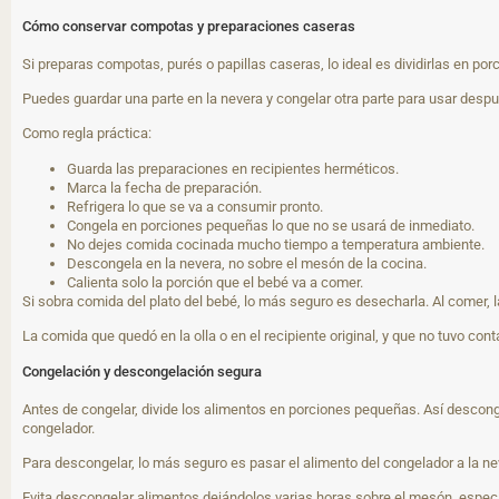
Cómo conservar compotas y preparaciones caseras
Si preparas compotas, purés o papillas caseras, lo ideal es dividirlas en po
Puedes guardar una parte en la nevera y congelar otra parte para usar despu
Como regla práctica:
Guarda las preparaciones en recipientes herméticos.
Marca la fecha de preparación.
Refrigera lo que se va a consumir pronto.
Congela en porciones pequeñas lo que no se usará de inmediato.
No dejes comida cocinada mucho tiempo a temperatura ambiente.
Descongela en la nevera, no sobre el mesón de la cocina.
Calienta solo la porción que el bebé va a comer.
Si sobra comida del plato del bebé, lo más seguro es desecharla. Al comer, l
La comida que quedó en la olla o en el recipiente original, y que no tuvo con
Congelación y descongelación segura
Antes de congelar, divide los alimentos en porciones pequeñas. Así descon
congelador.
Para descongelar, lo más seguro es pasar el alimento del congelador a la ne
Evita descongelar alimentos dejándolos varias horas sobre el mesón, especi