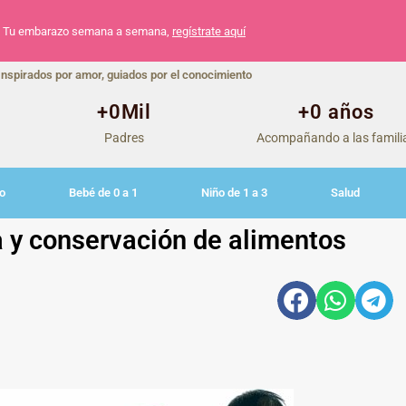
Tu embarazo semana a semana,
regístrate aquí
Inspirados por amor, guiados por el conocimiento
+
0
Mil
+
0
 años
Padres
Acompañando a las famili
o
Bebé de 0 a 1
Niño de 1 a 3
Salud
 y conservación de alimentos