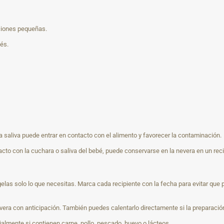
rciones pequeñas.
és.
a saliva puede entrar en contacto con el alimento y favorecer la contaminación.
tacto con la cuchara o saliva del bebé, puede conservarse en la nevera en un reci
gelas solo lo que necesitas. Marca cada recipiente con la fecha para evitar qu
vera con anticipación. También puedes calentarlo directamente si la preparación
almente si contienen carne, pollo, pescado, huevo o lácteos.