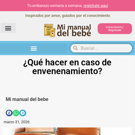
Tu embarazo semana a semana,
regístrate aquí
Inspirados por amor, guiados por el conocimiento
Inicia Sesion/
Registrate
Herramientas y actividades
¿Qué hacer en caso de
envenenamiento?
Mi manual del bebe
marzo 31, 2026