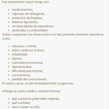
hoy representan mayor riesgo son:
medicamentos,
cápsulas de detergente,
productos de limpieza,
baterías tipo botón,
nicotina líquida de vapeadores,
pesticidas y combustibles.
Debes sospechar una intoxicación si tu hijo presenta síntomas repentinos
como:
náuseas o vómito,
dolor o ardor en la boca,
irritabilidad,
diarrea,
somnolencia excesiva,
hiperactividad,
dificultad para respirar,
convulsiones,
pérdida del conocimiento.
En estos casos, acude inmediatamente a urgencias.
Al llegar al centro médico, intenta informar:
qué sustancia pudo haber ingerido,
qué cantidad,
hace cuánto ocurrió,